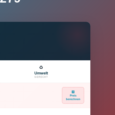
♻️
Umwelt
GERECHT
🧮
Preis
berechnen