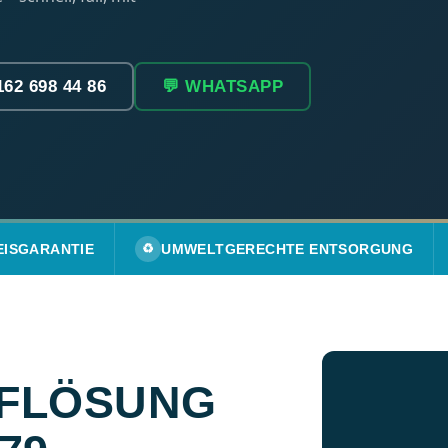
162 698 44 86
💬 WHATSAPP
EISGARANTIE
♻️
UMWELTGERECHTE ENTSORGUNG
FLÖSUNG