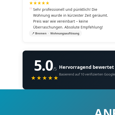
★
★
★
★
★
Sehr professionell und pünktlich! Die
Wohnung wurde in kürzester Zeit geräumt.
Preis war wie vereinbart – keine
Überraschungen. Absolute Empfehlung!
📍 Bremen · Wohnungsauflösung
5.0
Hervorragend bewertet
/5
Basierend auf 10 verifizierten Goo
★★★★★
AN