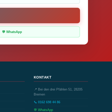
💬 WhatsApp
KONTAKT
📍 Bei den drei Pfählen 51, 28205
Bremen
📞 0162 698 44 86
💬 WhatsApp