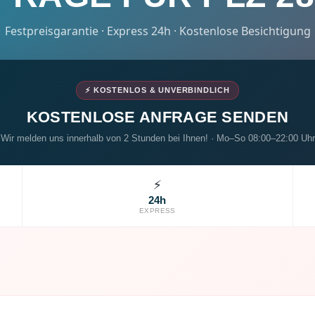
Festpreisgarantie · Express 24h · Kostenlose Besichtigung
⚡ KOSTENLOS & UNVERBINDLICH
KOSTENLOSE ANFRAGE SENDEN
Wir melden uns innerhalb von 2 Stunden bei Ihnen! · Mo–So 08:00–22:00 Uhr
⚡
24h
EXPRESS