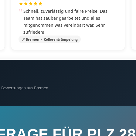
★
★
★
★
★
Schnell, zuverlässig und faire Preise. Das
Team hat sauber gearbeitet und alles
mitgenommen was vereinbart war. Sehr
zufrieden!
📍 Bremen · Kellerentrümpelung
gle-Bewertungen aus Bremen
FRAGE FÜR PLZ 28