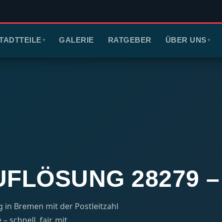
TADTTEILE
GALERIE
RATGEBER
ÜBER UNS
▾
▾
LÖSUNG 28279 – 
in Bremen mit der Postleitzahl
 schnell, fair, mit