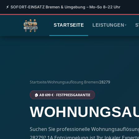
⚡
SOFORT-EINSATZ Bremen & Umgebung – Mo–So 8–22 Uhr
STARTSEITE
LEISTUNGEN
S
▾
Startseite
/
Wohnungsauflösung Bremen
/
28279
🏠 AB 699 € · FESTPREISGARANTIE
WOHNUNGSAUF
Suchen Sie professionelle Wohnungsauflösung 
28279? 1A Entrümpelung ist Ihr lokaler Experte –