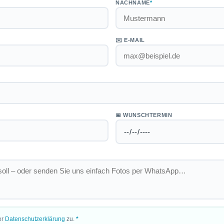
NACHNAME
*
✉️ E-MAIL
📅 WUNSCHTERMIN
er
Datenschutzerklärung
zu.
*