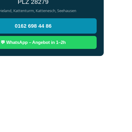
PLZ 28279
ieland, Kattenturm, Kattenesch, Seehausen
0162 698 44 86
💬 WhatsApp – Angebot in 1–2h