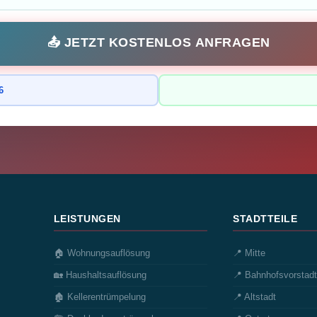
📤 JETZT KOSTENLOS ANFRAGEN
6
LEISTUNGEN
STADTTEILE
🏠 Wohnungsauflösung
📍 Mitte
🏡 Haushaltsauflösung
📍 Bahnhofsvorstadt
🏚️ Kellerentrümpelung
📍 Altstadt