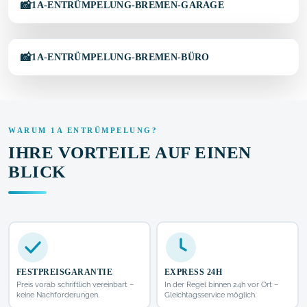
VORHER
NACHHER
1A-ENTRÜMPELUNG-BREMEN-GARAGE
↔
VORHER
NACHHER
1A-ENTRÜMPELUNG-BREMEN-BÜRO
WARUM 1A ENTRÜMPELUNG?
IHRE VORTEILE AUF EINEN
BLICK
FESTPREISGARANTIE
EXPRESS 24H
Preis vorab schriftlich vereinbart –
In der Regel binnen 24h vor Ort –
keine Nachforderungen.
Gleichtagsservice möglich.