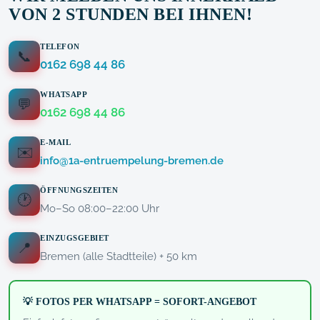
VON 2 STUNDEN BEI IHNEN!
TELEFON
📞
0162 698 44 86
WHATSAPP
💬
0162 698 44 86
E-MAIL
✉️
info@1a-entruempelung-bremen.de
ÖFFNUNGSZEITEN
🕐
Mo–So 08:00–22:00 Uhr
EINZUGSGEBIET
📍
Bremen (alle Stadtteile) + 50 km
💡 FOTOS PER WHATSAPP = SOFORT-ANGEBOT