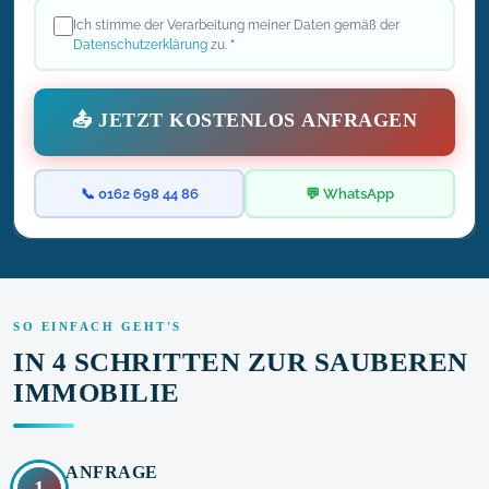
Ich stimme der Verarbeitung meiner Daten gemäß der
Datenschutzerklärung
zu.
*
📤 JETZT KOSTENLOS ANFRAGEN
📞 0162 698 44 86
💬 WhatsApp
SO EINFACH GEHT'S
IN 4 SCHRITTEN ZUR SAUBEREN
IMMOBILIE
ANFRAGE
1