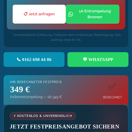
1A Entrümpelung
📋 Jetzt anfragen
Bremen
* Unverbindliche Schätzung. Festpreis nach kostenloser Besichtigung. Kein
Auftrag ohne Ihr OK.
📞 0162 698 44 86
💬 WHATSAPP
IHR BERECHNETER FESTPREIS
✅
349 €
Kellerentrümpelung — ab 349 €
BERECHNET
⚡ KOSTENLOS & UNVERBINDLICH
JETZT FESTPREISANGEBOT SICHERN