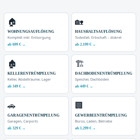
🏠
🏡
WOHNUNGSAUFLÖSUNG
HAUSHALTSAUFLÖSUNG
Komplett inkl. Entsorgung
Todesfall, Erbschaft – diskret
ab 699 € →
ab 2.199 € →
🏚️
🏗️
KELLERENTRÜMPELUNG
DACHBODENENTRÜMPELUNG
Keller, Abstellräume, Lager
Speicher, Dachböden
ab 349 € →
ab 449 € →
🚗
🏢
GARAGENENTRÜMPELUNG
GEWERBEENTRÜMPELUNG
Garagen, Carports
Büros, Läden, Betriebe
ab 329 € →
ab 1.299 € →