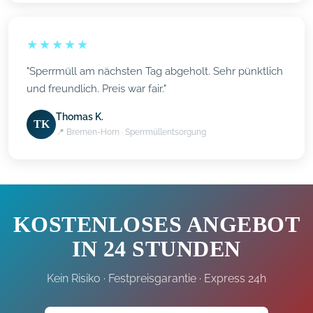
★★★★★
"Sperrmüll am nächsten Tag abgeholt. Sehr pünktlich
und freundlich. Preis war fair."
Thomas K.
TK
📍 Bremen-Horn · Sperrmüllentsorgung
KOSTENLOSES ANGEBOT
IN 24 STUNDEN
Kein Risiko · Festpreisgarantie · Express 24h