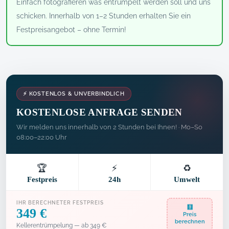
Einfach fotografieren was entrümpelt werden soll und uns
schicken. Innerhalb von 1–2 Stunden erhalten Sie ein
Festpreisangebot – ohne Termin!
⚡ KOSTENLOS & UNVERBINDLICH
KOSTENLOSE ANFRAGE SENDEN
Wir melden uns innerhalb von 2 Stunden bei Ihnen! · Mo–So
08:00–22:00 Uhr
🏆
⚡
♻️
Festpreis
24h
Umwelt
IHR BERECHNETER FESTPREIS
🧮
349 €
Preis
berechnen
Kellerentrümpelung — ab 349 €