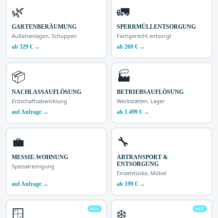
🌿
🚛
GARTENBERÄUMUNG
SPERRMÜLLENTSORGUNG
Außenanlagen, Schuppen
Fachgerecht entsorgt
ab 329 € →
ab 269 € →
📦
🏭
NACHLASSAUFLÖSUNG
BETRIEBSAUFLÖSUNG
Erbschaftsabwicklung
Werkstätten, Lager
auf Anfrage →
ab 1.499 € →
💼
🔧
MESSIE-WOHNUNG
ABTRANSPORT &
ENTSORGUNG
Spezialreinigung
Einzelstücke, Möbel
auf Anfrage →
ab 199 € →
NEU
NEU
🪟
❄️