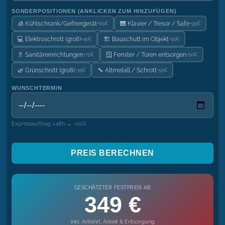
SONDERPOSITIONEN (ANKLICKEN ZUM HINZUFÜGEN)
🧊 Kühlschrank/Gefriergerät
🎹 Klavier / Tresor / Safe
+65€
+95€
💻 Elektroschrott (groß)
🏗️ Bauschutt im Objekt
+45€
+55€
🚿 Sanitäreinrichtungen
🪟 Fenster / Türen entsorgen
+75€
+50€
🌿 Grünschnitt (groß)
🔧 Altmetall / Schrott
+35€
+55€
WUNSCHTERMIN
Expressauftrag <48h → +20%
PREIS BERECHNEN
GESCHÄTZTER FESTPREIS AB
349 €
inkl. Anfahrt, Arbeit & Entsorgung