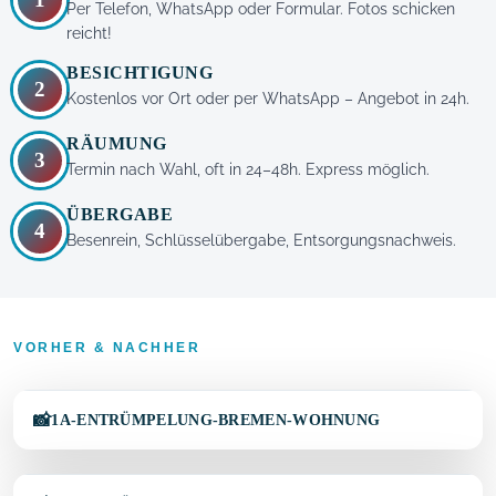
Per Telefon, WhatsApp oder Formular. Fotos schicken
reicht!
BESICHTIGUNG
2
Kostenlos vor Ort oder per WhatsApp – Angebot in 24h.
RÄUMUNG
3
Termin nach Wahl, oft in 24–48h. Express möglich.
ÜBERGABE
4
Besenrein, Schlüsselübergabe, Entsorgungsnachweis.
VORHER & NACHHER
↔
VORHER
NACHHER
1A-ENTRÜMPELUNG-BREMEN-WOHNUNG
↔