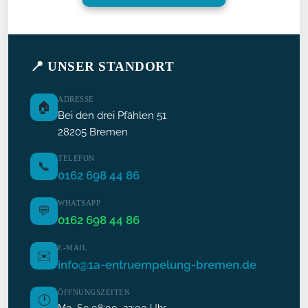
📍 UNSER STANDORT
ADRESSE
🏠
Bei den drei Pfählen 51
28205 Bremen
TELEFON
📞
0162 698 44 86
WHATSAPP
💬
0162 698 44 86
E-MAIL
✉️
info@1a-entruempelung-bremen.de
ÖFFNUNGSZEITEN
🕐