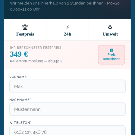
Wir melden uns innerhalb von 2 Stunden bei Ihnen! · Mo–So
08:00–22:00 Uhr
🏆
⚡
♻️
Festpreis
24h
Umwelt
IHR BERECHNETER FESTPREIS
🧮
349 €
Preis
berechnen
Kellerentrümpelung — ab 349 €
VORNAME
*
NACHNAME
*
📞 TELEFON
*