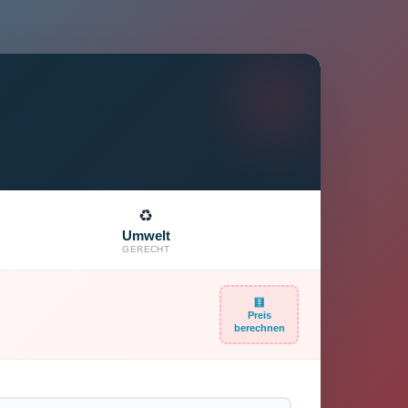
♻️
Umwelt
GERECHT
🧮
Preis
berechnen