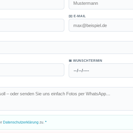
✉️ E-MAIL
📅 WUNSCHTERMIN
er
Datenschutzerklärung
zu.
*