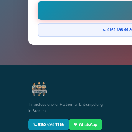
📞 0162 698 44 8
Ihr professioneller Partner für Entrümpelung
in Bremen.
📞 0162 698 44 86
💬 WhatsApp