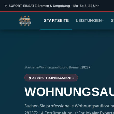
⚡
SOFORT-EINSATZ Bremen & Umgebung – Mo–So 8–22 Uhr
STARTSEITE
LEISTUNGEN
S
▾
Startseite
/
Wohnungsauflösung Bremen
/
28237
🏠 AB 699 € · FESTPREISGARANTIE
WOHNUNGSAUF
Suchen Sie professionelle Wohnungsauflösung 
28237? 1A Entrümpelung ist Ihr lokaler Experte –