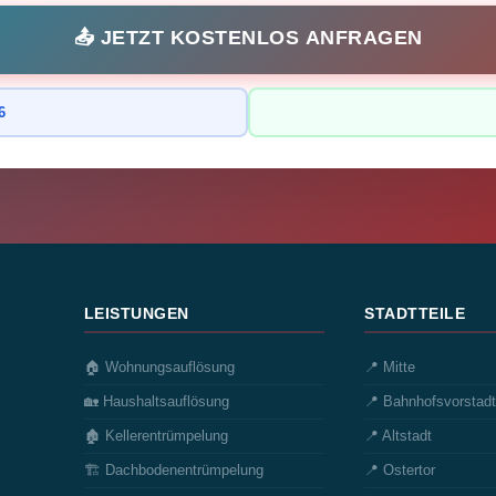
📤 JETZT KOSTENLOS ANFRAGEN
6
LEISTUNGEN
STADTTEILE
🏠 Wohnungsauflösung
📍 Mitte
🏡 Haushaltsauflösung
📍 Bahnhofsvorstadt
🏚️ Kellerentrümpelung
📍 Altstadt
🏗️ Dachbodenentrümpelung
📍 Ostertor