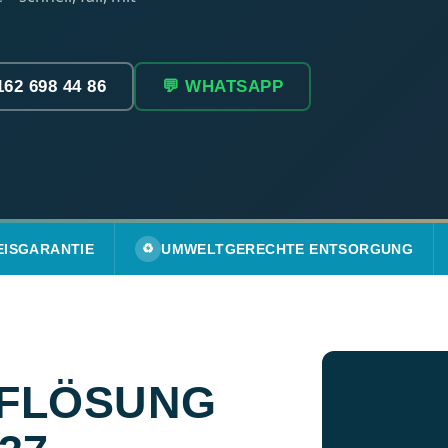
162 698 44 86
💬 WHATSAPP
EISGARANTIE
♻️
UMWELTGERECHTE ENTSORGUNG
FLÖSUNG