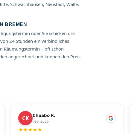
Mitte, Schwachhausen, Neustadt, Walle,
IN BREMEN
htigungstermin oder Sie schicken uns
 von 24 Stunden ein verbindliches
den Räumungstermin – oft schon
den angerechnet und können den Preis
Chaabo K.
CK
Feb. 2026
★
★
★
★
★