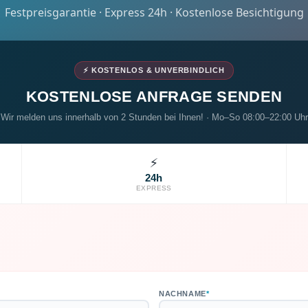
Festpreisgarantie · Express 24h · Kostenlose Besichtigung
⚡ KOSTENLOS & UNVERBINDLICH
KOSTENLOSE ANFRAGE SENDEN
Wir melden uns innerhalb von 2 Stunden bei Ihnen! · Mo–So 08:00–22:00 Uhr
⚡
24h
EXPRESS
NACHNAME
*