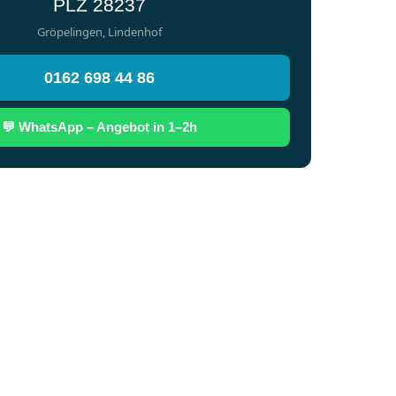
PLZ 28237
Gröpelingen, Lindenhof
0162 698 44 86
💬 WhatsApp – Angebot in 1–2h