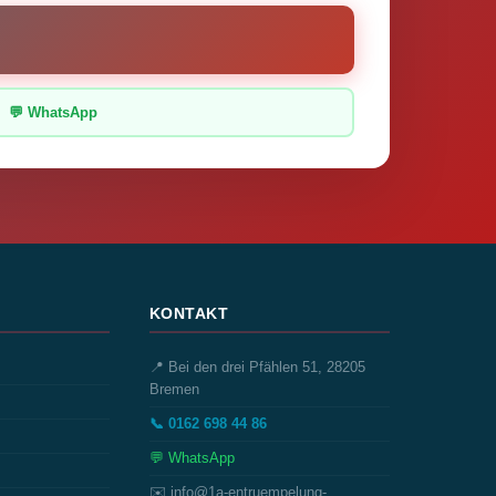
💬 WhatsApp
KONTAKT
📍 Bei den drei Pfählen 51, 28205
Bremen
📞 0162 698 44 86
💬 WhatsApp
✉️ info@1a-entruempelung-