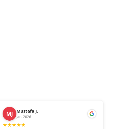
Mustafa J.
MJ
Jan. 2026
★
★
★
★
★