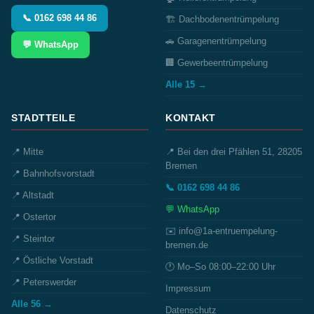
📞 0162 698 44 86
🏗️ Dachbodenentrümpelung
🚗 Garagenentrümpelung
💬 WhatsApp
🏢 Gewerbeentrümpelung
Alle 15 →
STADTTEILE
KONTAKT
📍 Mitte
📍 Bei den drei Pfählen 51, 28205
Bremen
📍 Bahnhofsvorstadt
📞 0162 698 44 86
📍 Altstadt
💬 WhatsApp
📍 Ostertor
✉️ info@1a-entruempelung-
📍 Steintor
bremen.de
📍 Östliche Vorstadt
🕐 Mo–So 08:00–22:00 Uhr
📍 Peterswerder
Impressum
Alle 56 →
Datenschutz