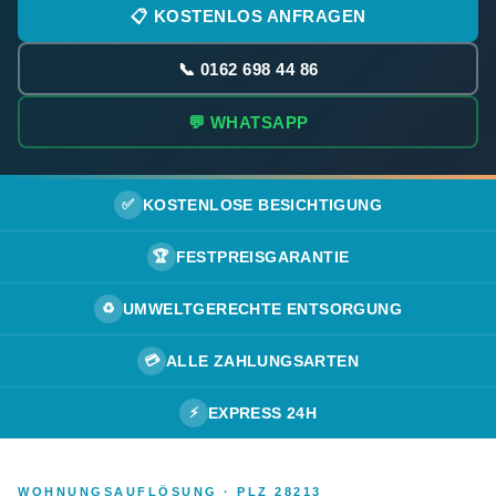
📋 KOSTENLOS ANFRAGEN
📞 0162 698 44 86
💬 WHATSAPP
✅
KOSTENLOSE BESICHTIGUNG
🏆
FESTPREISGARANTIE
♻️
UMWELTGERECHTE ENTSORGUNG
💳
ALLE ZAHLUNGSARTEN
⚡
EXPRESS 24H
WOHNUNGSAUFLÖSUNG · PLZ 28213