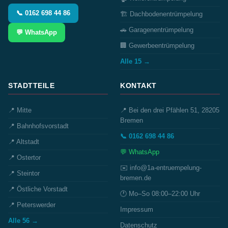
📞 0162 698 44 86
🏗️ Dachbodenentrümpelung
🚗 Garagenentrümpelung
💬 WhatsApp
🏢 Gewerbeentrümpelung
Alle 15 →
STADTTEILE
KONTAKT
📍 Mitte
📍 Bei den drei Pfählen 51, 28205
Bremen
📍 Bahnhofsvorstadt
📞 0162 698 44 86
📍 Altstadt
💬 WhatsApp
📍 Ostertor
✉️ info@1a-entruempelung-
📍 Steintor
bremen.de
📍 Östliche Vorstadt
🕐 Mo–So 08:00–22:00 Uhr
📍 Peterswerder
Impressum
Alle 56 →
Datenschutz