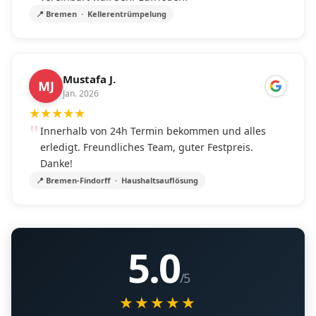
📍 Bremen · Kellerentrümpelung
Mustafa J.
MJ
Jan. 2026
★
★
★
★
★
Innerhalb von 24h Termin bekommen und alles
erledigt. Freundliches Team, guter Festpreis.
Danke!
📍 Bremen-Findorff · Haushaltsauflösung
5.0
/5
★★★★★