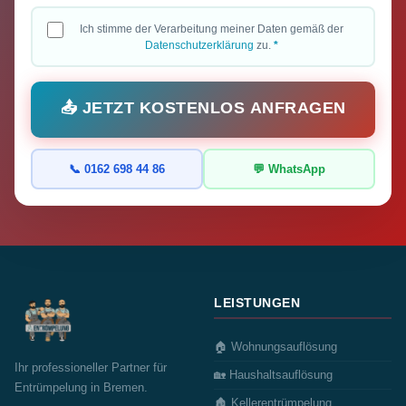
Ich stimme der Verarbeitung meiner Daten gemäß der
Datenschutzerklärung
zu.
*
📤 JETZT KOSTENLOS ANFRAGEN
📞 0162 698 44 86
💬 WhatsApp
LEISTUNGEN
🏠 Wohnungsauflösung
Ihr professioneller Partner für
🏡 Haushaltsauflösung
Entrümpelung in Bremen.
🏚️ Kellerentrümpelung