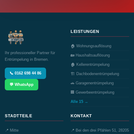
LEISTUNGEN
🏠 Wohnungsauflösung
Ihr professioneller Partner für
🏡 Haushaltsauflösung
Entrümpelung in Bremen.
🏚️ Kellerentrümpelung
📞 0162 698 44 86
🏗️ Dachbodenentrümpelung
🚗 Garagenentrümpelung
💬 WhatsApp
🏢 Gewerbeentrümpelung
Alle 15 →
STADTTEILE
KONTAKT
📍 Mitte
📍 Bei den drei Pfählen 51, 28205