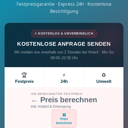
Festpreisgarantie · Express 24h · Kostenlose
Besichtigung
⚡ KOSTENLOS & UNVERBINDLICH
KOSTENLOSE ANFRAGE SENDEN
Wir melden uns innerhalb von 2 Stunden bei Ihnen! · Mo–So
08:00–22:00 Uhr
🏆
⚡
♻️
Festpreis
24h
Umwelt
IHR BERECHNETER FESTPREIS
← Preis berechnen
inkl. Anfahrt & Entsorgung
🧮
Preis
berechnen