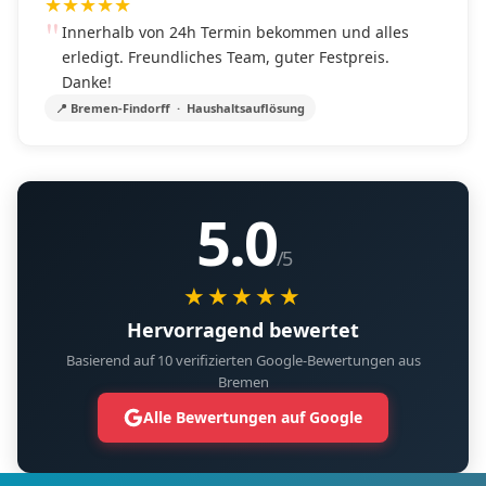
★
★
★
★
★
Innerhalb von 24h Termin bekommen und alles
erledigt. Freundliches Team, guter Festpreis.
Danke!
📍 Bremen-Findorff · Haushaltsauflösung
5.0
/5
★★★★★
Hervorragend bewertet
Basierend auf 10 verifizierten Google-Bewertungen aus
Bremen
Alle Bewertungen auf Google