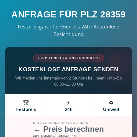
ANFRAGE FÜR PLZ 28359
Festpreisgarantie · Express 24h · Kostenlose
Besichtigung
⚡ KOSTENLOS & UNVERBINDLICH
KOSTENLOSE ANFRAGE SENDEN
Wir melden uns innerhalb von 2 Stunden bei Ihnen! · Mo–So
08:00–22:00 Uhr
🏆
⚡
♻️
Festpreis
24h
Umwelt
IHR BERECHNETER FESTPREIS
← Preis berechnen
inkl. Anfahrt & Entsorgung