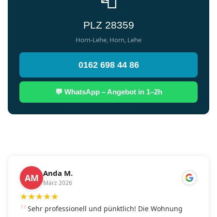
📮
PLZ 28359
Horn-Lehe, Horn, Lehe
0162 698 44 86
💬 WhatsApp – Angebot in 1–2h
Anda M.
AM
März 2026
★
★
★
★
★
Sehr professionell und pünktlich! Die Wohnung