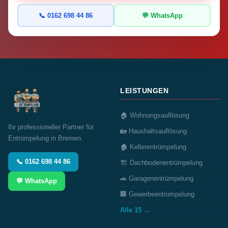
📞 0162 698 44 86
💬 WhatsApp
LEISTUNGEN
🏠 Wohnungsauflösung
Ihr professioneller Partner für
🏡 Haushaltsauflösung
Entrümpelung in Bremen.
🏚️ Kellerentrümpelung
📞 0162 698 44 86
🏗️ Dachbodenentrümpelung
🚗 Garagenentrümpelung
💬 WhatsApp
🏢 Gewerbeentrümpelung
Alle 15 →