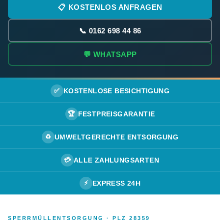
📋 KOSTENLOS ANFRAGEN
📞 0162 698 44 86
💬 WHATSAPP
✅
KOSTENLOSE BESICHTIGUNG
🏆
FESTPREISGARANTIE
♻️
UMWELTGERECHTE ENTSORGUNG
💳
ALLE ZAHLUNGSARTEN
⚡
EXPRESS 24H
SPERRMÜLLENTSORGUNG · PLZ 28359