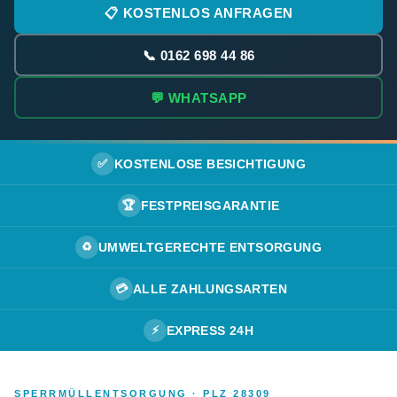
📋 KOSTENLOS ANFRAGEN
📞 0162 698 44 86
💬 WHATSAPP
✅
KOSTENLOSE BESICHTIGUNG
🏆
FESTPREISGARANTIE
♻️
UMWELTGERECHTE ENTSORGUNG
💳
ALLE ZAHLUNGSARTEN
⚡
EXPRESS 24H
SPERRMÜLLENTSORGUNG · PLZ 28309