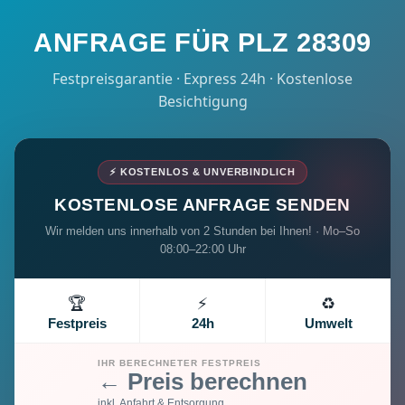
ANFRAGE FÜR PLZ 28309
Festpreisgarantie · Express 24h · Kostenlose
Besichtigung
⚡ KOSTENLOS & UNVERBINDLICH
KOSTENLOSE ANFRAGE SENDEN
Wir melden uns innerhalb von 2 Stunden bei Ihnen! · Mo–So
08:00–22:00 Uhr
🏆
⚡
♻️
Festpreis
24h
Umwelt
IHR BERECHNETER FESTPREIS
← Preis berechnen
inkl. Anfahrt & Entsorgung