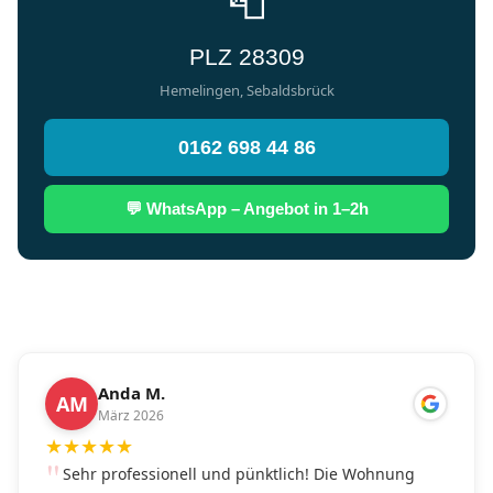
📮
PLZ 28309
Hemelingen, Sebaldsbrück
0162 698 44 86
💬 WhatsApp – Angebot in 1–2h
Anda M.
AM
März 2026
★
★
★
★
★
Sehr professionell und pünktlich! Die Wohnung