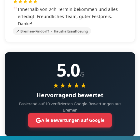
★
★
★
★
★
Innerhalb von 24h Termin bekommen und alles
erledigt. Freundliches Team, guter Festpreis.
Danke!
📍 Bremen-Findorff · Haushaltsauflösung
5.0
/5
★★★★★
Hervorragend bewertet
Basierend auf 10 verifizierten Google-Bewertungen aus
Bremen
Alle Bewertungen auf Google