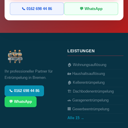
📞 0162 698 44 86
💬 WhatsApp
LEISTUNGEN
🏠 Wohnungsauflösung
Ihr professioneller Partner für
🏡 Haushaltsauflösung
Entrümpelung in Bremen.
🏚️ Kellerentrümpelung
📞 0162 698 44 86
🏗️ Dachbodenentrümpelung
🚗 Garagenentrümpelung
💬 WhatsApp
🏢 Gewerbeentrümpelung
Alle 15 →