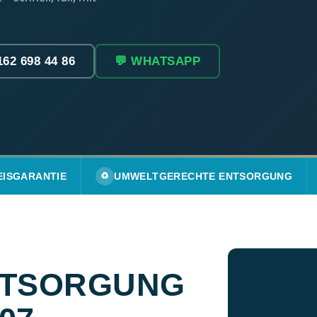
162 698 44 86
💬 WHATSAPP
EISGARANTIE
♻️
UMWELTGERECHTE ENTSORGUNG
NTSORGUNG