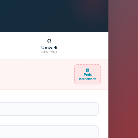
♻️
Umwelt
GERECHT
🧮
Preis
berechnen