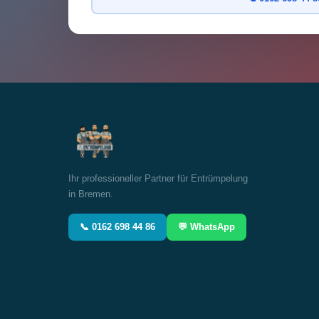
Ihr professioneller Partner für Entrümpelung
in Bremen.
📞 0162 698 44 86
💬 WhatsApp