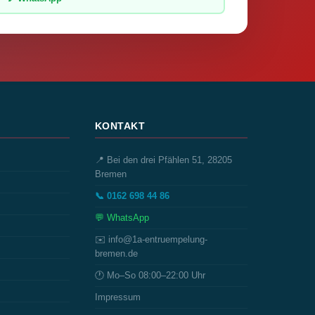
KONTAKT
📍 Bei den drei Pfählen 51, 28205
Bremen
📞 0162 698 44 86
💬 WhatsApp
✉️ info@1a-entruempelung-
bremen.de
🕐 Mo–So 08:00–22:00 Uhr
Impressum