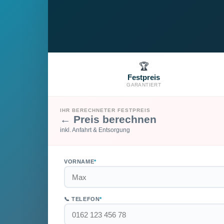
🏆
Festpreis
GARANTIERT
IHR BERECHNETER FESTPREIS
← Preis berechnen
inkl. Anfahrt & Entsorgung
VORNAME
*
📞 TELEFON
*