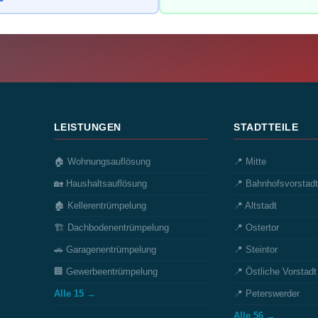
LEISTUNGEN
STADTTEILE
🏠 Wohnungsauflösung
📍 Mitte
🏡 Haushaltsauflösung
📍 Bahnhofsvorstadt
🏚️ Kellerentrümpelung
📍 Altstadt
🏗️ Dachbodenentrümpelung
📍 Ostertor
🚗 Garagenentrümpelung
📍 Steintor
🏢 Gewerbeentrümpelung
📍 Östliche Vorstadt
Alle 15 →
📍 Peterswerder
Alle 56 →