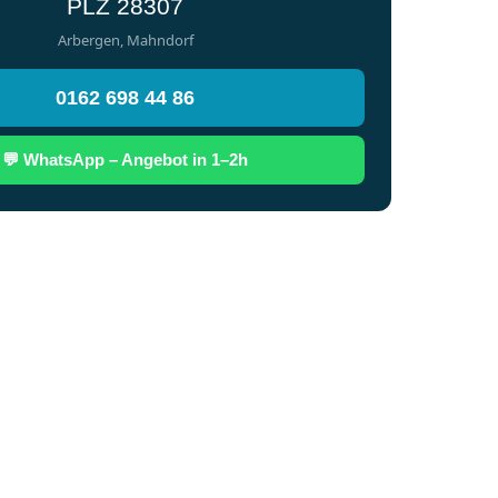
PLZ 28307
Arbergen, Mahndorf
0162 698 44 86
💬 WhatsApp – Angebot in 1–2h