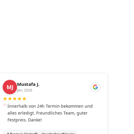
Mustafa J.
MJ
Jan. 2026
★
★
★
★
★
Innerhalb von 24h Termin bekommen und
alles erledigt. Freundliches Team, guter
Festpreis. Danke!
📍 Bremen-Findorff · Haushaltsauflösung