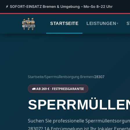
⚡
SOFORT-EINSATZ Bremen & Umgebung – Mo–So 8–22 Uhr
STARTSEITE
LEISTUNGEN
S
▾
Startseite
/
Sperrmüllentsorgung Bremen
/
28307
🚛 AB 269 € · FESTPREISGARANTIE
SPERRMÜLLEN
Suchen Sie professionelle Sperrmüllentsorgun
28307? 1A Entrümpelung ist Ihr lokaler Experte –