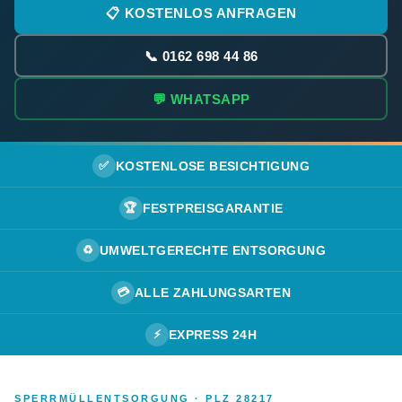
📋 KOSTENLOS ANFRAGEN
📞 0162 698 44 86
💬 WHATSAPP
✅
KOSTENLOSE BESICHTIGUNG
🏆
FESTPREISGARANTIE
♻️
UMWELTGERECHTE ENTSORGUNG
💳
ALLE ZAHLUNGSARTEN
⚡
EXPRESS 24H
SPERRMÜLLENTSORGUNG · PLZ 28217