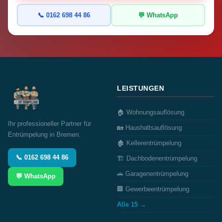
📞 0162 698 44 86
💬 WhatsApp
LEISTUNGEN
🏠 Wohnungsauflösung
Ihr professioneller Partner für
🏡 Haushaltsauflösung
Entrümpelung in Bremen.
🏚️ Kellerentrümpelung
📞 0162 698 44 86
🏗️ Dachbodenentrümpelung
🚗 Garagenentrümpelung
💬 WhatsApp
🏢 Gewerbeentrümpelung
Alle 15 →