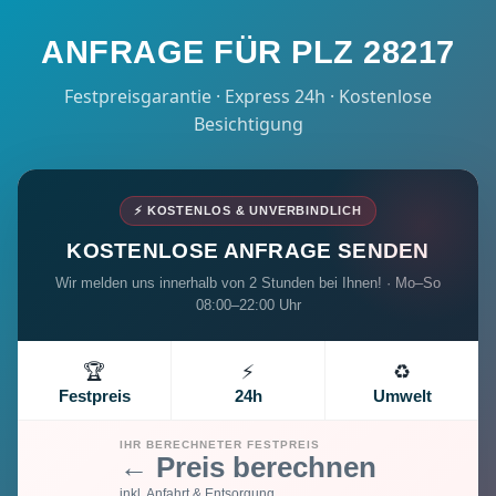
ANFRAGE FÜR PLZ 28217
Festpreisgarantie · Express 24h · Kostenlose
Besichtigung
⚡ KOSTENLOS & UNVERBINDLICH
KOSTENLOSE ANFRAGE SENDEN
Wir melden uns innerhalb von 2 Stunden bei Ihnen! · Mo–So
08:00–22:00 Uhr
🏆
⚡
♻️
Festpreis
24h
Umwelt
IHR BERECHNETER FESTPREIS
← Preis berechnen
inkl. Anfahrt & Entsorgung