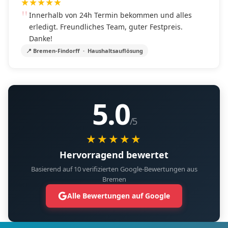
★
★
★
★
★
Innerhalb von 24h Termin bekommen und alles
erledigt. Freundliches Team, guter Festpreis.
Danke!
📍 Bremen-Findorff · Haushaltsauflösung
5.0
/5
★★★★★
Hervorragend bewertet
Basierend auf 10 verifizierten Google-Bewertungen aus
Bremen
Alle Bewertungen auf Google