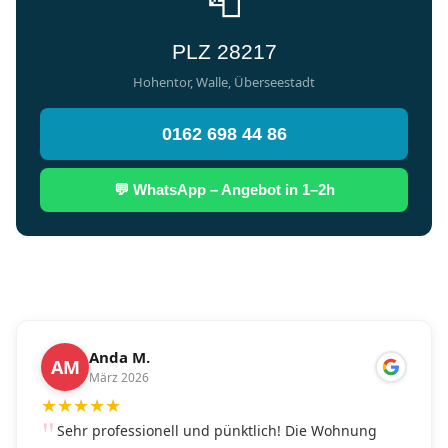
📮
PLZ 28217
Hohentor, Walle, Überseestadt
0162 698 44 86
💬 WhatsApp – Angebot in 1–2h
Anda M.
AM
März 2026
★
★
★
★
★
Sehr professionell und pünktlich! Die Wohnung