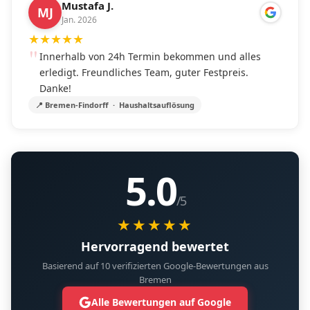
Mustafa J.
MJ
Jan. 2026
★
★
★
★
★
Innerhalb von 24h Termin bekommen und alles
erledigt. Freundliches Team, guter Festpreis.
Danke!
📍 Bremen-Findorff · Haushaltsauflösung
5.0
/5
★★★★★
Hervorragend bewertet
Basierend auf 10 verifizierten Google-Bewertungen aus
Bremen
Alle Bewertungen auf Google