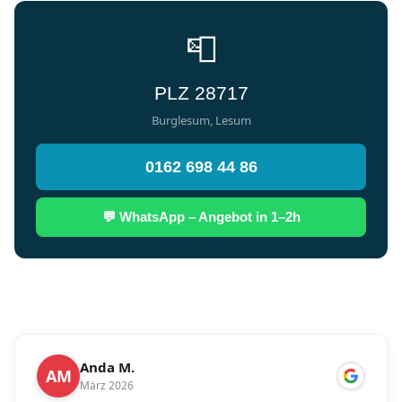
📮
PLZ 28717
Burglesum, Lesum
0162 698 44 86
💬 WhatsApp – Angebot in 1–2h
Anda M.
AM
März 2026