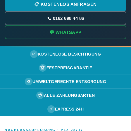
📋 KOSTENLOS ANFRAGEN
📞 0162 698 44 86
💬 WHATSAPP
✅
KOSTENLOSE BESICHTIGUNG
🏆
FESTPREISGARANTIE
♻️
UMWELTGERECHTE ENTSORGUNG
💳
ALLE ZAHLUNGSARTEN
⚡
EXPRESS 24H
NACHLASSAUFLÖSUNG · PLZ 28717