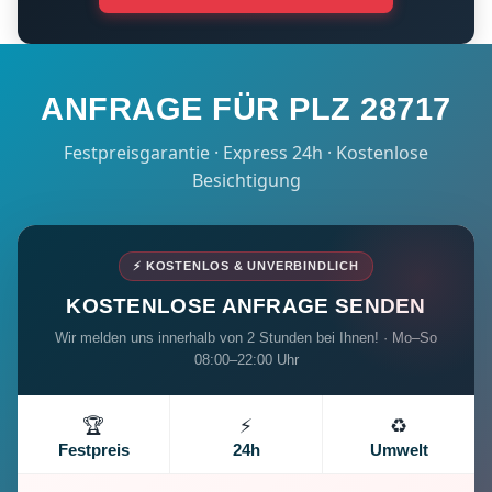
ANFRAGE FÜR PLZ 28717
Festpreisgarantie · Express 24h · Kostenlose
Besichtigung
⚡ KOSTENLOS & UNVERBINDLICH
KOSTENLOSE ANFRAGE SENDEN
Wir melden uns innerhalb von 2 Stunden bei Ihnen! · Mo–So
08:00–22:00 Uhr
🏆
⚡
♻️
Festpreis
24h
Umwelt