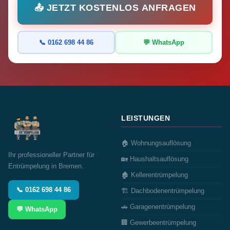
📤 JETZT KOSTENLOS ANFRAGEN
📞 0162 698 44 86
💬 WhatsApp
LEISTUNGEN
🏠 Wohnungsauflösung
Ihr professioneller Partner für
🏡 Haushaltsauflösung
Entrümpelung in Bremen.
🏚️ Kellerentrümpelung
📞 0162 698 44 86
🏗️ Dachbodenentrümpelung
🚗 Garagenentrümpelung
💬 WhatsApp
🏢 Gewerbeentrümpelung