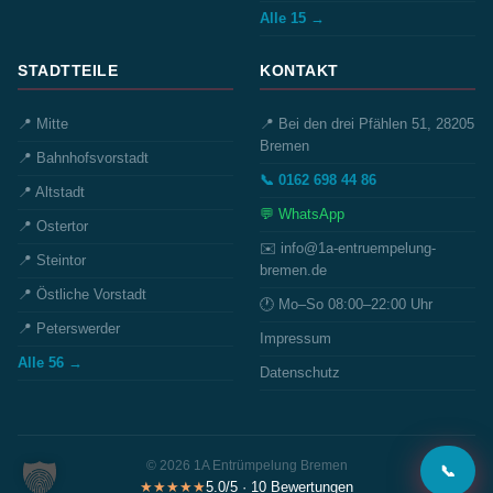
Alle 15 →
STADTTEILE
KONTAKT
📍 Mitte
📍 Bei den drei Pfählen 51, 28205
Bremen
📍 Bahnhofsvorstadt
📞 0162 698 44 86
📍 Altstadt
💬 WhatsApp
📍 Ostertor
✉️ info@1a-entruempelung-
📍 Steintor
bremen.de
📍 Östliche Vorstadt
🕐 Mo–So 08:00–22:00 Uhr
📍 Peterswerder
Impressum
Alle 56 →
Datenschutz
© 2026 1A Entrümpelung Bremen
📞
★★★★★
5.0/5 · 10 Bewertungen