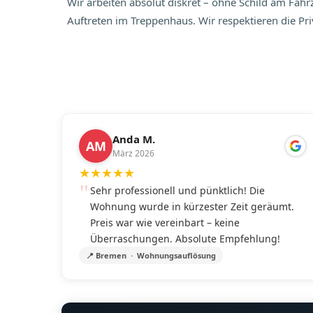
Wir arbeiten absolut diskret – ohne Schild am Fa
Auftreten im Treppenhaus. Wir respektieren die P
Anda M.
AM
März 2026
★
★
★
★
★
Sehr professionell und pünktlich! Die
Wohnung wurde in kürzester Zeit geräumt.
Preis war wie vereinbart – keine
Überraschungen. Absolute Empfehlung!
📍 Bremen · Wohnungsauflösung