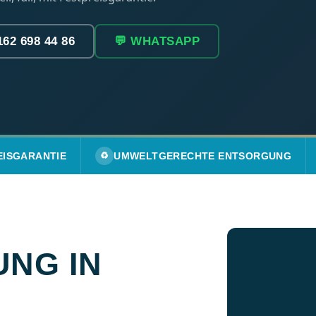
162 698 44 86
💬 WHATSAPP
EISGARANTIE
♻️
UMWELTGERECHTE ENTSORGUNG
NG IN