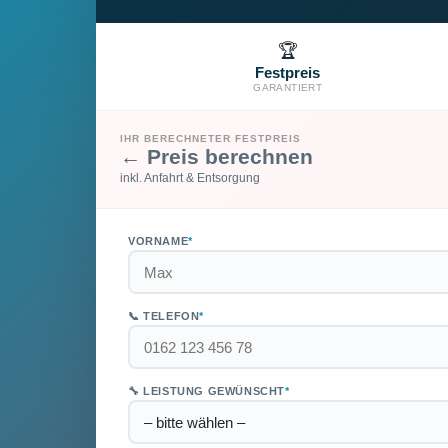
🏆
Festpreis
GARANTIERT
IHR BERECHNETER FESTPREIS
← Preis berechnen
inkl. Anfahrt & Entsorgung
VORNAME
*
📞 TELEFON
*
🔧 LEISTUNG GEWÜNSCHT
*