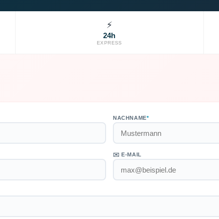
⚡
24h
EXPRESS
NACHNAME
*
✉️ E-MAIL