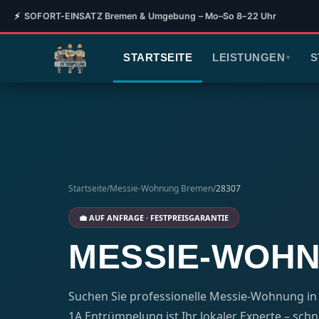
⚡
SOFORT-EINSATZ Bremen & Umgebung – Mo–So 8–22 Uhr
STARTSEITE
LEISTUNGEN
S
▾
Startseite
/
Messie-Wohnung Bremen
/
28307
💼 AUF ANFRAGE · FESTPREISGARANTIE
MESSIE-WOHN
Suchen Sie professionelle Messie-Wohnung in 
1A Entrümpelung ist Ihr lokaler Experte – schnel