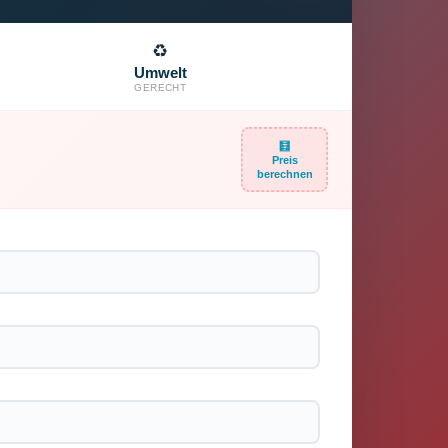
♻️
Umwelt
GERECHT
🧮
Preis
berechnen