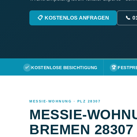
📋 KOSTENLOS ANFRAGEN
📞 0
✅
KOSTENLOSE BESICHTIGUNG
🏆
FESTPR
MESSIE-WOHNUNG · PLZ 28307
MESSIE-WOHNU
BREMEN 28307