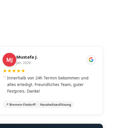
Mustafa J.
MJ
Jan. 2026
★
★
★
★
★
Innerhalb von 24h Termin bekommen und
alles erledigt. Freundliches Team, guter
Festpreis. Danke!
📍 Bremen-Findorff · Haushaltsauflösung