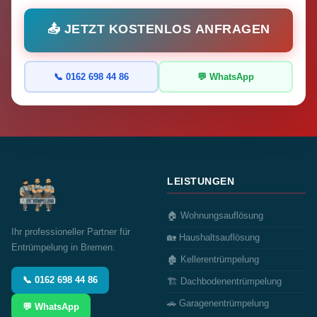
📤 JETZT KOSTENLOS ANFRAGEN
📞 0162 698 44 86
💬 WhatsApp
LEISTUNGEN
🏠 Wohnungsauflösung
Ihr professioneller Partner für
🏡 Haushaltsauflösung
Entrümpelung in Bremen.
🏚️ Kellerentrümpelung
📞 0162 698 44 86
🏗️ Dachbodenentrümpelung
🚗 Garagenentrümpelung
💬 WhatsApp