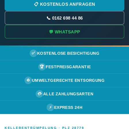
📋 KOSTENLOS ANFRAGEN
📞 0162 698 44 86
💬 WHATSAPP
✅
KOSTENLOSE BESICHTIGUNG
🏆
FESTPREISGARANTIE
♻️
UMWELTGERECHTE ENTSORGUNG
💳
ALLE ZAHLUNGSARTEN
⚡
EXPRESS 24H
KELLERENTRÜMPELUNG · PLZ 28779