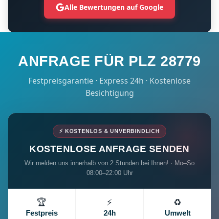
Alle Bewertungen auf Google
ANFRAGE FÜR PLZ 28779
Festpreisgarantie · Express 24h · Kostenlose
Besichtigung
⚡ KOSTENLOS & UNVERBINDLICH
KOSTENLOSE ANFRAGE SENDEN
Wir melden uns innerhalb von 2 Stunden bei Ihnen! · Mo–So
08:00–22:00 Uhr
🏆
⚡
♻️
Festpreis
24h
Umwelt