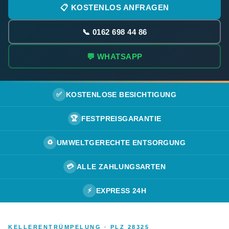
📋 KOSTENLOS ANFRAGEN
📞 0162 698 44 86
💬 WHATSAPP
✅
KOSTENLOSE BESICHTIGUNG
🏆
FESTPREISGARANTIE
♻️
UMWELTGERECHTE ENTSORGUNG
💳
ALLE ZAHLUNGSARTEN
⚡
EXPRESS 24H
KELLERENTRÜMPELUNG · PLZ 28325