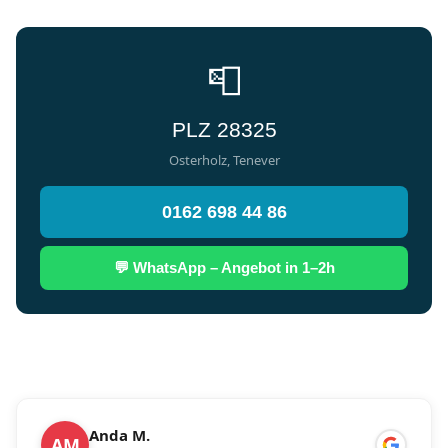
📮
PLZ 28325
Osterholz, Tenever
0162 698 44 86
💬 WhatsApp – Angebot in 1–2h
Anda M.
AM