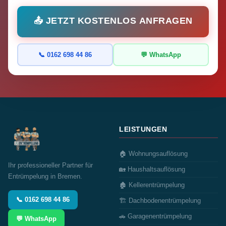
📤 JETZT KOSTENLOS ANFRAGEN
📞 0162 698 44 86
💬 WhatsApp
LEISTUNGEN
🏠 Wohnungsauflösung
Ihr professioneller Partner für
🏡 Haushaltsauflösung
Entrümpelung in Bremen.
🏚️ Kellerentrümpelung
📞 0162 698 44 86
🏗️ Dachbodenentrümpelung
🚗 Garagenentrümpelung
💬 WhatsApp