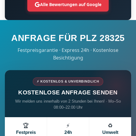
Alle Bewertungen auf Google
ANFRAGE FÜR PLZ 28325
Festpreisgarantie · Express 24h · Kostenlose
Besichtigung
⚡ KOSTENLOS & UNVERBINDLICH
KOSTENLOSE ANFRAGE SENDEN
Wir melden uns innerhalb von 2 Stunden bei Ihnen! · Mo–So
08:00–22:00 Uhr
🏆
⚡
♻️
Festpreis
24h
Umwelt