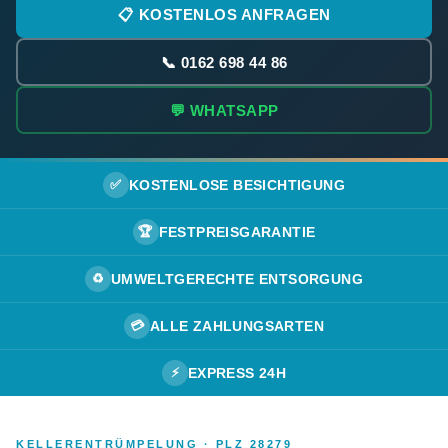
📋 KOSTENLOS ANFRAGEN
📞 0162 698 44 86
💬 WHATSAPP
✅
KOSTENLOSE BESICHTIGUNG
🏆
FESTPREISGARANTIE
♻️
UMWELTGERECHTE ENTSORGUNG
💳
ALLE ZAHLUNGSARTEN
⚡
EXPRESS 24H
KELLERENTRÜMPELUNG · PLZ 28279