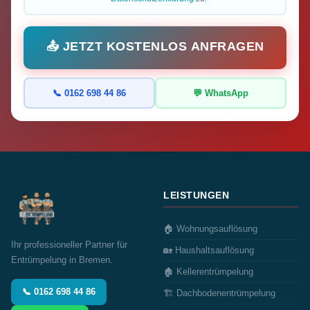
📤 JETZT KOSTENLOS ANFRAGEN
📞 0162 698 44 86
💬 WhatsApp
LEISTUNGEN
🏠 Wohnungsauflösung
Ihr professioneller Partner für
🏡 Haushaltsauflösung
Entrümpelung in Bremen.
🏚️ Kellerentrümpelung
📞 0162 698 44 86
🏗️ Dachbodenentrümpelung