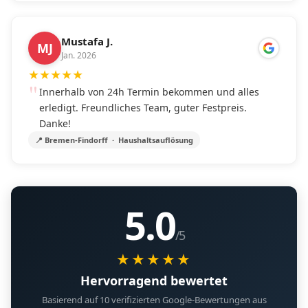
Mustafa J.
MJ
Jan. 2026
★
★
★
★
★
Innerhalb von 24h Termin bekommen und alles
erledigt. Freundliches Team, guter Festpreis.
Danke!
📍 Bremen-Findorff · Haushaltsauflösung
5.0
/5
★★★★★
Hervorragend bewertet
Basierend auf 10 verifizierten Google-Bewertungen aus