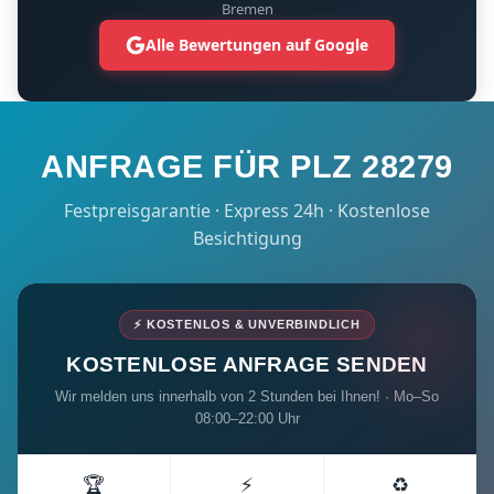
Bremen
Alle Bewertungen auf Google
ANFRAGE FÜR PLZ 28279
Festpreisgarantie · Express 24h · Kostenlose
Besichtigung
⚡ KOSTENLOS & UNVERBINDLICH
KOSTENLOSE ANFRAGE SENDEN
Wir melden uns innerhalb von 2 Stunden bei Ihnen! · Mo–So
08:00–22:00 Uhr
🏆
⚡
♻️