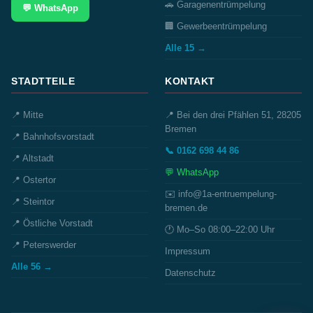
🚗 Garagenentrümpelung
💬 WhatsApp
🏢 Gewerbeentrümpelung
Alle 15 →
STADTTEILE
KONTAKT
📍 Mitte
📍 Bei den drei Pfählen 51, 28205
Bremen
📍 Bahnhofsvorstadt
📞 0162 698 44 86
📍 Altstadt
💬 WhatsApp
📍 Ostertor
✉️ info@1a-entruempelung-
📍 Steintor
bremen.de
📍 Östliche Vorstadt
🕐 Mo–So 08:00–22:00 Uhr
📍 Peterswerder
Impressum
Alle 56 →
Datenschutz