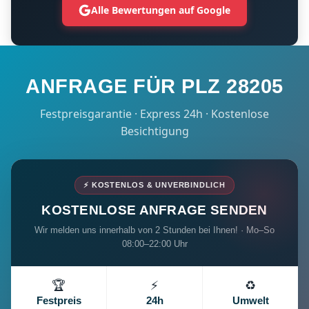
Alle Bewertungen auf Google
ANFRAGE FÜR PLZ 28205
Festpreisgarantie · Express 24h · Kostenlose
Besichtigung
⚡ KOSTENLOS & UNVERBINDLICH
KOSTENLOSE ANFRAGE SENDEN
Wir melden uns innerhalb von 2 Stunden bei Ihnen! · Mo–So
08:00–22:00 Uhr
🏆
⚡
♻️
Festpreis
24h
Umwelt