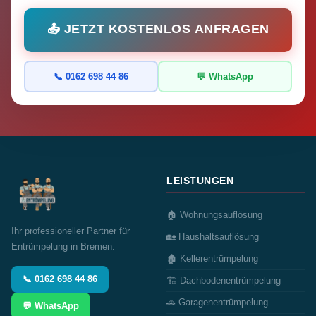
📤 JETZT KOSTENLOS ANFRAGEN
📞 0162 698 44 86
💬 WhatsApp
LEISTUNGEN
🏠 Wohnungsauflösung
Ihr professioneller Partner für
🏡 Haushaltsauflösung
Entrümpelung in Bremen.
🏚️ Kellerentrümpelung
📞 0162 698 44 86
🏗️ Dachbodenentrümpelung
🚗 Garagenentrümpelung
💬 WhatsApp