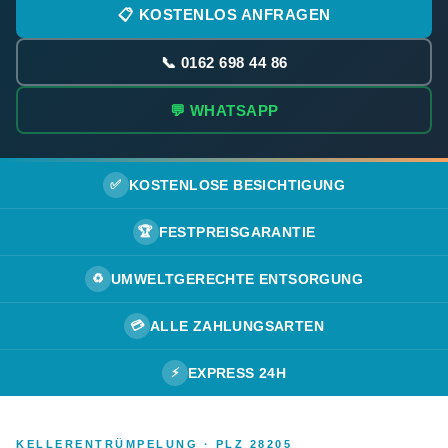
📋 KOSTENLOS ANFRAGEN
📞 0162 698 44 86
💬 WHATSAPP
✅
KOSTENLOSE BESICHTIGUNG
🏆
FESTPREISGARANTIE
♻️
UMWELTGERECHTE ENTSORGUNG
💳
ALLE ZAHLUNGSARTEN
⚡
EXPRESS 24H
KELLERENTRÜMPELUNG · PLZ 28205