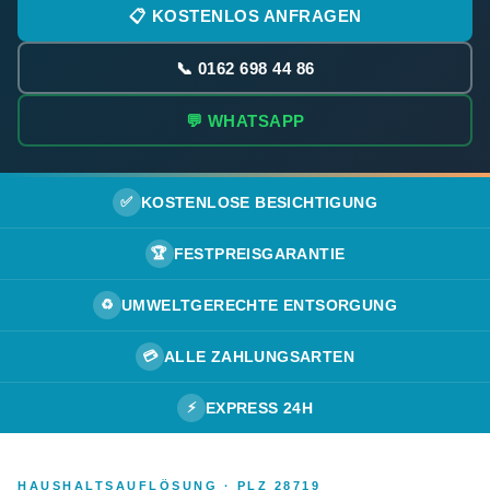
📋 KOSTENLOS ANFRAGEN
📞 0162 698 44 86
💬 WHATSAPP
✅
KOSTENLOSE BESICHTIGUNG
🏆
FESTPREISGARANTIE
♻️
UMWELTGERECHTE ENTSORGUNG
💳
ALLE ZAHLUNGSARTEN
⚡
EXPRESS 24H
HAUSHALTSAUFLÖSUNG · PLZ 28719