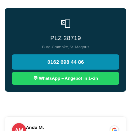
📮
PLZ 28719
Burg-Grambke, St. Magnus
0162 698 44 86
💬 WhatsApp – Angebot in 1–2h
Anda M.
AM