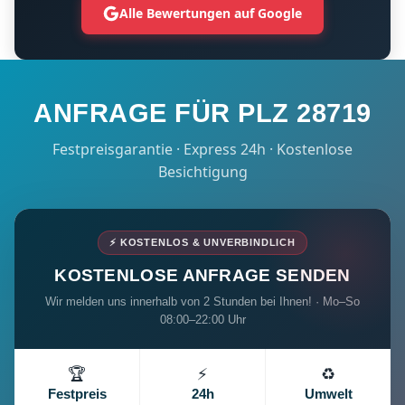
Alle Bewertungen auf Google
ANFRAGE FÜR PLZ 28719
Festpreisgarantie · Express 24h · Kostenlose
Besichtigung
⚡ KOSTENLOS & UNVERBINDLICH
KOSTENLOSE ANFRAGE SENDEN
Wir melden uns innerhalb von 2 Stunden bei Ihnen! · Mo–So
08:00–22:00 Uhr
🏆
⚡
♻️
Festpreis
24h
Umwelt