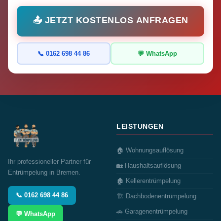
📤 JETZT KOSTENLOS ANFRAGEN
📞 0162 698 44 86
💬 WhatsApp
LEISTUNGEN
🏠 Wohnungsauflösung
Ihr professioneller Partner für
🏡 Haushaltsauflösung
Entrümpelung in Bremen.
🏚️ Kellerentrümpelung
📞 0162 698 44 86
🏗️ Dachbodenentrümpelung
🚗 Garagenentrümpelung
💬 WhatsApp