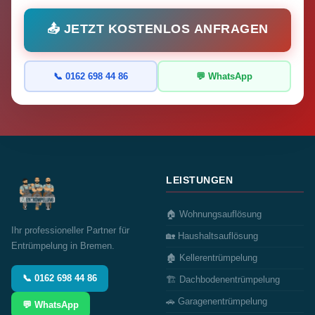
📤 JETZT KOSTENLOS ANFRAGEN
📞 0162 698 44 86
💬 WhatsApp
LEISTUNGEN
🏠 Wohnungsauflösung
Ihr professioneller Partner für
🏡 Haushaltsauflösung
Entrümpelung in Bremen.
🏚️ Kellerentrümpelung
📞 0162 698 44 86
🏗️ Dachbodenentrümpelung
🚗 Garagenentrümpelung
💬 WhatsApp