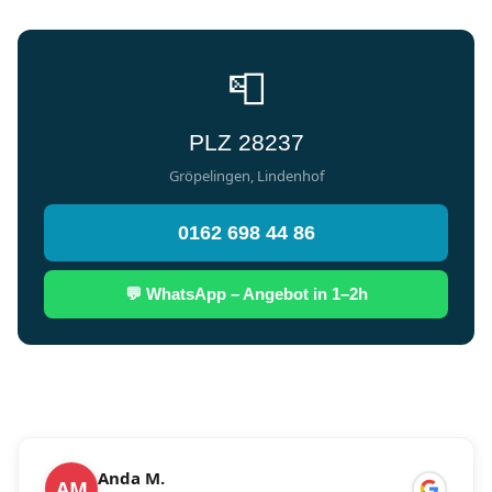
📮
PLZ 28237
Gröpelingen, Lindenhof
0162 698 44 86
💬 WhatsApp – Angebot in 1–2h
Anda M.
AM