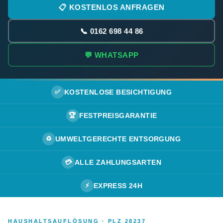
📋 KOSTENLOS ANFRAGEN
📞 0162 698 44 86
💬 WHATSAPP
✅
KOSTENLOSE BESICHTIGUNG
🏆
FESTPREISGARANTIE
♻️
UMWELTGERECHTE ENTSORGUNG
💳
ALLE ZAHLUNGSARTEN
⚡
EXPRESS 24H
HAUSHALTSAUFLÖSUNG · PLZ 28237