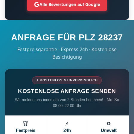
Alle Bewertungen auf Google
ANFRAGE FÜR PLZ 28237
Festpreisgarantie · Express 24h · Kostenlose
Besichtigung
⚡ KOSTENLOS & UNVERBINDLICH
KOSTENLOSE ANFRAGE SENDEN
Wir melden uns innerhalb von 2 Stunden bei Ihnen! · Mo–So
08:00–22:00 Uhr
🏆
⚡
♻️
Festpreis
24h
Umwelt