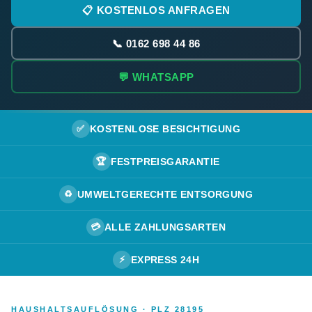
📋 KOSTENLOS ANFRAGEN
📞 0162 698 44 86
💬 WHATSAPP
✅
KOSTENLOSE BESICHTIGUNG
🏆
FESTPREISGARANTIE
♻️
UMWELTGERECHTE ENTSORGUNG
💳
ALLE ZAHLUNGSARTEN
⚡
EXPRESS 24H
HAUSHALTSAUFLÖSUNG · PLZ 28195