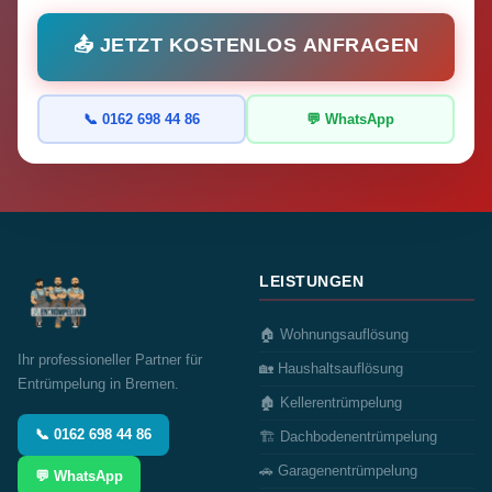
📤 JETZT KOSTENLOS ANFRAGEN
📞 0162 698 44 86
💬 WhatsApp
LEISTUNGEN
🏠 Wohnungsauflösung
Ihr professioneller Partner für
🏡 Haushaltsauflösung
Entrümpelung in Bremen.
🏚️ Kellerentrümpelung
📞 0162 698 44 86
🏗️ Dachbodenentrümpelung
🚗 Garagenentrümpelung
💬 WhatsApp