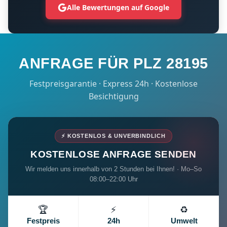
Alle Bewertungen auf Google
ANFRAGE FÜR PLZ 28195
Festpreisgarantie · Express 24h · Kostenlose
Besichtigung
⚡ KOSTENLOS & UNVERBINDLICH
KOSTENLOSE ANFRAGE SENDEN
Wir melden uns innerhalb von 2 Stunden bei Ihnen! · Mo–So
08:00–22:00 Uhr
🏆
⚡
♻️
Festpreis
24h
Umwelt