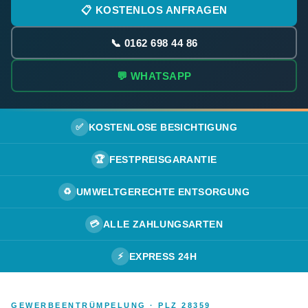
📋 KOSTENLOS ANFRAGEN
📞 0162 698 44 86
💬 WHATSAPP
✅
KOSTENLOSE BESICHTIGUNG
🏆
FESTPREISGARANTIE
♻️
UMWELTGERECHTE ENTSORGUNG
💳
ALLE ZAHLUNGSARTEN
⚡
EXPRESS 24H
GEWERBEENTRÜMPELUNG · PLZ 28359