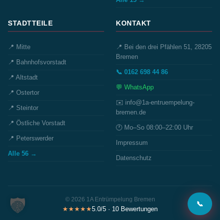
STADTTEILE
KONTAKT
📍 Mitte
📍 Bei den drei Pfählen 51, 28205
Bremen
📍 Bahnhofsvorstadt
📞 0162 698 44 86
📍 Altstadt
💬 WhatsApp
📍 Ostertor
✉️ info@1a-entruempelung-
📍 Steintor
bremen.de
📍 Östliche Vorstadt
🕐 Mo–So 08:00–22:00 Uhr
📍 Peterswerder
Impressum
Alle 56 →
Datenschutz
© 2026 1A Entrümpelung Bremen
📞
★★★★★
5.0/5 · 10 Bewertungen