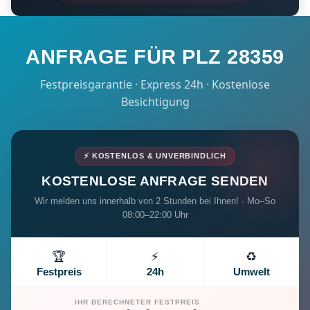
ANFRAGE FÜR PLZ 28359
Festpreisgarantie · Express 24h · Kostenlose
Besichtigung
⚡ KOSTENLOS & UNVERBINDLICH
KOSTENLOSE ANFRAGE SENDEN
Wir melden uns innerhalb von 2 Stunden bei Ihnen! · Mo–So
08:00–22:00 Uhr
🏆
⚡
♻️
Festpreis
24h
Umwelt
IHR BERECHNETER FESTPREIS