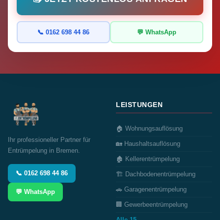
📞 0162 698 44 86
💬 WhatsApp
LEISTUNGEN
🏠 Wohnungsauflösung
Ihr professioneller Partner für
🏡 Haushaltsauflösung
Entrümpelung in Bremen.
🏚️ Kellerentrümpelung
📞 0162 698 44 86
🏗️ Dachbodenentrümpelung
🚗 Garagenentrümpelung
💬 WhatsApp
🏢 Gewerbeentrümpelung
Alle 15 →