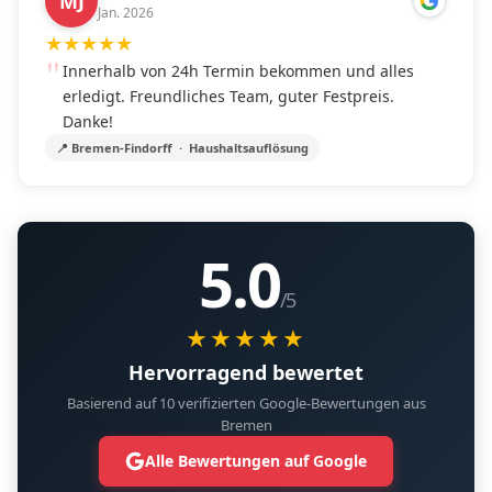
MJ
Jan. 2026
★
★
★
★
★
Innerhalb von 24h Termin bekommen und alles
erledigt. Freundliches Team, guter Festpreis.
Danke!
📍 Bremen-Findorff · Haushaltsauflösung
5.0
/5
★★★★★
Hervorragend bewertet
Basierend auf 10 verifizierten Google-Bewertungen aus
Bremen
Alle Bewertungen auf Google