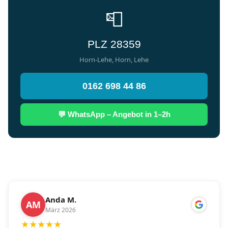
📮
PLZ 28359
Horn-Lehe, Horn, Lehe
0162 698 44 86
💬 WhatsApp – Angebot in 1–2h
Anda M.
AM
März 2026
★
★
★
★
★