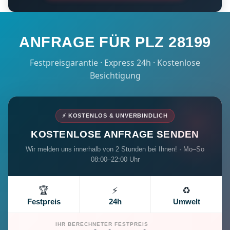
ANFRAGE FÜR PLZ 28199
Festpreisgarantie · Express 24h · Kostenlose
Besichtigung
⚡ KOSTENLOS & UNVERBINDLICH
KOSTENLOSE ANFRAGE SENDEN
Wir melden uns innerhalb von 2 Stunden bei Ihnen! · Mo–So
08:00–22:00 Uhr
🏆
⚡
♻️
Festpreis
24h
Umwelt
IHR BERECHNETER FESTPREIS