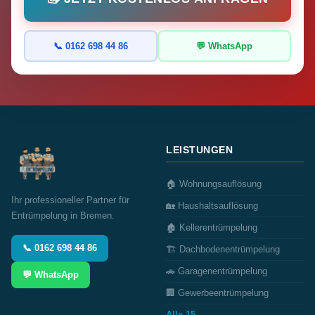
📞 0162 698 44 86
💬 WhatsApp
LEISTUNGEN
🏠 Wohnungsauflösung
Ihr professioneller Partner für
🏡 Haushaltsauflösung
Entrümpelung in Bremen.
🏚️ Kellerentrümpelung
📞 0162 698 44 86
🏗️ Dachbodenentrümpelung
🚗 Garagenentrümpelung
💬 WhatsApp
🏢 Gewerbeentrümpelung
Alle 15 →