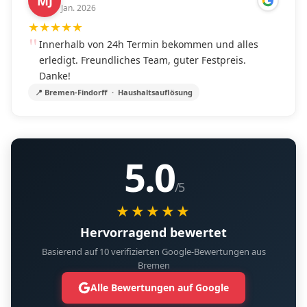
MJ
Jan. 2026
★
★
★
★
★
Innerhalb von 24h Termin bekommen und alles
erledigt. Freundliches Team, guter Festpreis.
Danke!
📍 Bremen-Findorff · Haushaltsauflösung
5.0
/5
★★★★★
Hervorragend bewertet
Basierend auf 10 verifizierten Google-Bewertungen aus
Bremen
Alle Bewertungen auf Google