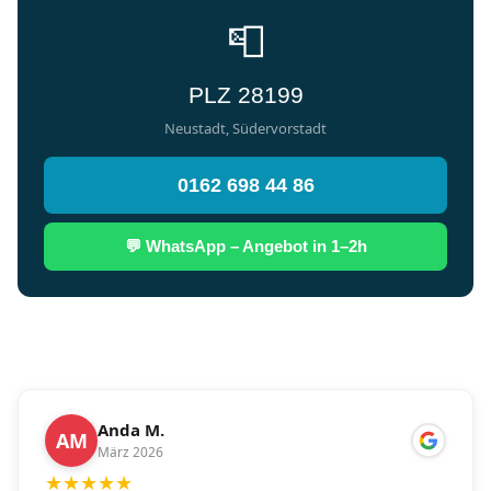
📮
PLZ 28199
Neustadt, Südervorstadt
0162 698 44 86
💬 WhatsApp – Angebot in 1–2h
Anda M.
AM
März 2026
★
★
★
★
★