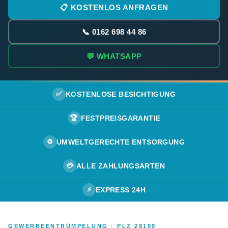
📋 KOSTENLOS ANFRAGEN
📞 0162 698 44 86
💬 WHATSAPP
✅
KOSTENLOSE BESICHTIGUNG
🏆
FESTPREISGARANTIE
♻️
UMWELTGERECHTE ENTSORGUNG
💳
ALLE ZAHLUNGSARTEN
⚡
EXPRESS 24H
GEWERBEENTRÜMPELUNG · PLZ 28199