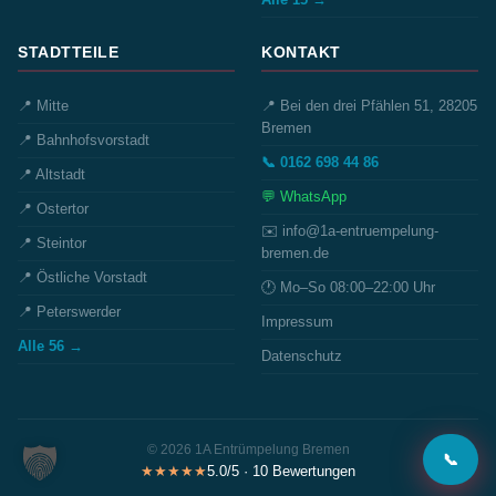
STADTTEILE
KONTAKT
📍 Mitte
📍 Bei den drei Pfählen 51, 28205
Bremen
📍 Bahnhofsvorstadt
📞 0162 698 44 86
📍 Altstadt
💬 WhatsApp
📍 Ostertor
✉️ info@1a-entruempelung-
📍 Steintor
bremen.de
📍 Östliche Vorstadt
🕐 Mo–So 08:00–22:00 Uhr
📍 Peterswerder
Impressum
Alle 56 →
Datenschutz
© 2026 1A Entrümpelung Bremen
📞
★★★★★
5.0/5 · 10 Bewertungen