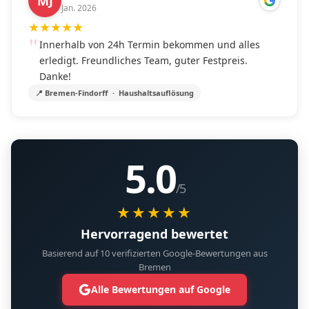
MJ
Jan. 2026
★
★
★
★
★
Innerhalb von 24h Termin bekommen und alles
erledigt. Freundliches Team, guter Festpreis.
Danke!
📍 Bremen-Findorff · Haushaltsauflösung
5.0
/5
★★★★★
Hervorragend bewertet
Basierend auf 10 verifizierten Google-Bewertungen aus
Bremen
Alle Bewertungen auf Google