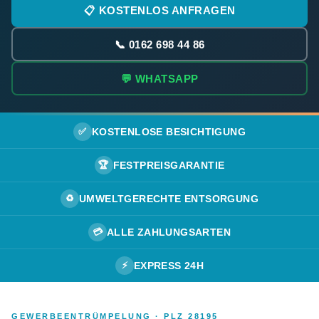
📋 KOSTENLOS ANFRAGEN
📞 0162 698 44 86
💬 WHATSAPP
✅
KOSTENLOSE BESICHTIGUNG
🏆
FESTPREISGARANTIE
♻️
UMWELTGERECHTE ENTSORGUNG
💳
ALLE ZAHLUNGSARTEN
⚡
EXPRESS 24H
GEWERBEENTRÜMPELUNG · PLZ 28195