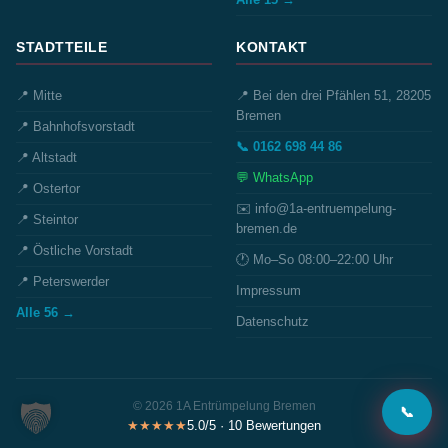
STADTTEILE
KONTAKT
📍 Mitte
📍 Bei den drei Pfählen 51, 28205
Bremen
📍 Bahnhofsvorstadt
📞 0162 698 44 86
📍 Altstadt
💬 WhatsApp
📍 Ostertor
✉️ info@1a-entruempelung-
📍 Steintor
bremen.de
📍 Östliche Vorstadt
🕐 Mo–So 08:00–22:00 Uhr
📍 Peterswerder
Impressum
Alle 56 →
Datenschutz
© 2026 1A Entrümpelung Bremen
📞
★★★★★
5.0/5 · 10 Bewertungen