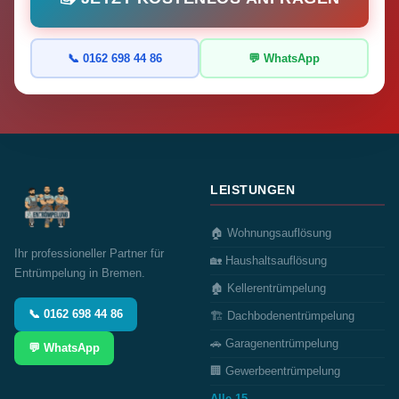
📞 0162 698 44 86
💬 WhatsApp
LEISTUNGEN
🏠 Wohnungsauflösung
Ihr professioneller Partner für
🏡 Haushaltsauflösung
Entrümpelung in Bremen.
🏚️ Kellerentrümpelung
📞 0162 698 44 86
🏗️ Dachbodenentrümpelung
🚗 Garagenentrümpelung
💬 WhatsApp
🏢 Gewerbeentrümpelung
Alle 15 →