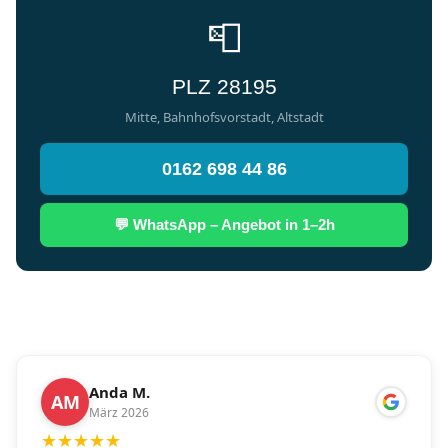
📮
PLZ 28195
Mitte, Bahnhofsvorstadt, Altstadt
0162 698 44 86
💬 WhatsApp – Angebot in 1–2h
Anda M.
AM
März 2026
★
★
★
★
★