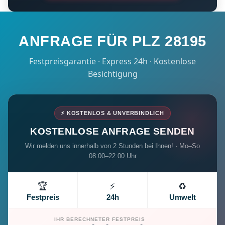
ANFRAGE FÜR PLZ 28195
Festpreisgarantie · Express 24h · Kostenlose
Besichtigung
⚡ KOSTENLOS & UNVERBINDLICH
KOSTENLOSE ANFRAGE SENDEN
Wir melden uns innerhalb von 2 Stunden bei Ihnen! · Mo–So
08:00–22:00 Uhr
🏆
⚡
♻️
Festpreis
24h
Umwelt
IHR BERECHNETER FESTPREIS