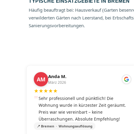
TYPISCHE EINSATZGEBIETE IN BREMEN
Häufig beauftragt bei: Hausverkauf (Garten besen
verwilderten Gärten nach Leerstand, bei Erbschaf
Sanierungsvorbereitungen.
Anda M.
AM
März 2026
★
★
★
★
★
Sehr professionell und pünktlich! Die
Wohnung wurde in kürzester Zeit geräumt.
Preis war wie vereinbart – keine
Überraschungen. Absolute Empfehlung!
📍 Bremen · Wohnungsauflösung