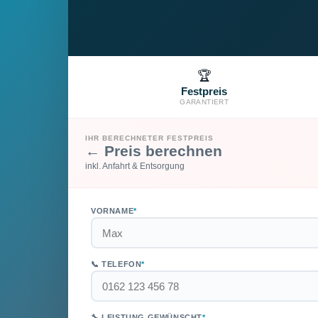
🏆
Festpreis
GARANTIERT
IHR BERECHNETER FESTPREIS
← Preis berechnen
inkl. Anfahrt & Entsorgung
VORNAME
*
📞 TELEFON
*
🔧 LEISTUNG GEWÜNSCHT
*