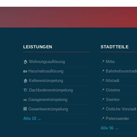
LEISTUNGEN
STADTTEILE
🏠 Wohnungsauflösung
📍 Mitte
🏡 Haushaltsauflösung
📍 Bahnhofsvorstadt
🏚️ Kellerentrümpelung
📍 Altstadt
🏗️ Dachbodenentrümpelung
📍 Ostertor
🚗 Garagenentrümpelung
📍 Steintor
🏢 Gewerbeentrümpelung
📍 Östliche Vorstadt
Alle 15 →
📍 Peterswerder
Alle 56 →