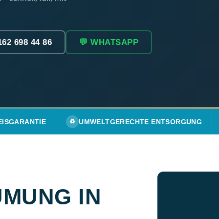
162 698 44 86
💬 WHATSAPP
EISGARANTIE
♻️
UMWELTGERECHTE ENTSORGUNG
MUNG IN