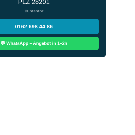
PLZ 28201
Buntentor
0162 698 44 86
💬 WhatsApp – Angebot in 1–2h