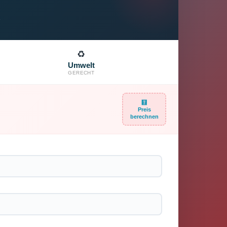
♻️
Umwelt
GERECHT
🧮
Preis
berechnen