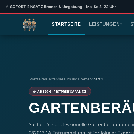
⚡
SOFORT-EINSATZ Bremen & Umgebung – Mo–So 8–22 Uhr
STARTSEITE
LEISTUNGEN
S
▾
Startseite
/
Gartenberäumung Bremen
/
28201
🌿 AB 329 € · FESTPREISGARANTIE
GARTENBERÄU
Suchen Sie professionelle Gartenberäumung in
28201? 1A Entrümpelung ist Ihr lokaler Experte –