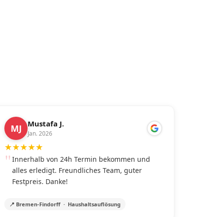
Mustafa J.
MJ
Jan. 2026
★
★
★
★
★
Innerhalb von 24h Termin bekommen und
alles erledigt. Freundliches Team, guter
Festpreis. Danke!
📍 Bremen-Findorff · Haushaltsauflösung