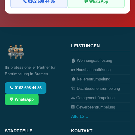
📞 0162 698 44 86
💬 WhatsApp
LEISTUNGEN
🏠 Wohnungsauflösung
Ihr professioneller Partner für
🏡 Haushaltsauflösung
Entrümpelung in Bremen.
🏚️ Kellerentrümpelung
📞 0162 698 44 86
🏗️ Dachbodenentrümpelung
🚗 Garagenentrümpelung
💬 WhatsApp
🏢 Gewerbeentrümpelung
Alle 15 →
STADTTEILE
KONTAKT