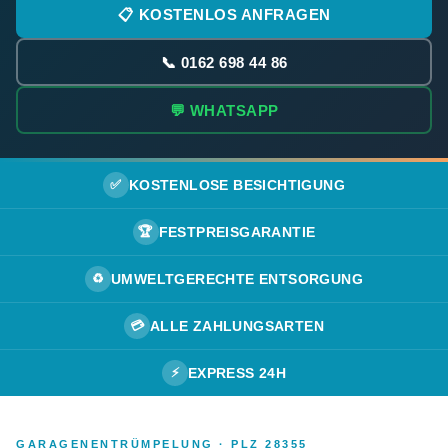
📋 KOSTENLOS ANFRAGEN
📞 0162 698 44 86
💬 WHATSAPP
✅
KOSTENLOSE BESICHTIGUNG
🏆
FESTPREISGARANTIE
♻️
UMWELTGERECHTE ENTSORGUNG
💳
ALLE ZAHLUNGSARTEN
⚡
EXPRESS 24H
GARAGENENTRÜMPELUNG · PLZ 28355