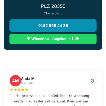
PLZ 28355
Oberneuland
0162 698 44 86
💬 WhatsApp – Angebot in 1–2h
Anda M.
AM
März 2026
★
★
★
★
★
Sehr professionell und pünktlich! Die Wohnung
wurde in kürzester Zeit geräumt. Preis war wie