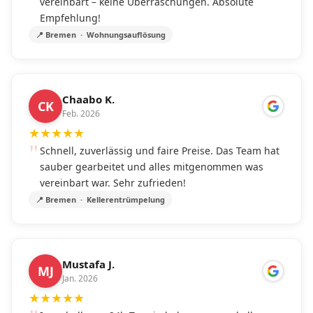
vereinbart – keine Überraschungen. Absolute
Empfehlung!
📍 Bremen · Wohnungsauflösung
Chaabo K.
CK
Feb. 2026
★
★
★
★
★
Schnell, zuverlässig und faire Preise. Das Team hat
sauber gearbeitet und alles mitgenommen was
vereinbart war. Sehr zufrieden!
📍 Bremen · Kellerentrümpelung
Mustafa J.
MJ
Jan. 2026
★
★
★
★
★