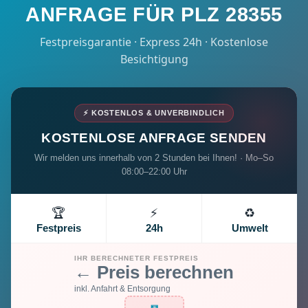
ANFRAGE FÜR PLZ 28355
Festpreisgarantie · Express 24h · Kostenlose
Besichtigung
⚡ KOSTENLOS & UNVERBINDLICH
KOSTENLOSE ANFRAGE SENDEN
Wir melden uns innerhalb von 2 Stunden bei Ihnen! · Mo–So
08:00–22:00 Uhr
🏆
⚡
♻️
Festpreis
24h
Umwelt
IHR BERECHNETER FESTPREIS
← Preis berechnen
inkl. Anfahrt & Entsorgung