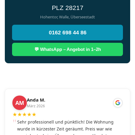
PLZ 28217
Hohentor, Walle, Überseestadt
0162 698 44 86
💬 WhatsApp – Angebot in 1–2h
Anda M.
AM
März 2026
★
★
★
★
★
Sehr professionell und pünktlich! Die Wohnung
wurde in kürzester Zeit geräumt. Preis war wie