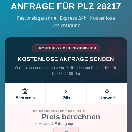
ANFRAGE FÜR PLZ 28217
Festpreisgarantie · Express 24h · Kostenlose
Besichtigung
⚡ KOSTENLOS & UNVERBINDLICH
KOSTENLOSE ANFRAGE SENDEN
Wir melden uns innerhalb von 2 Stunden bei Ihnen! · Mo–So
08:00–22:00 Uhr
🏆
⚡
♻️
Festpreis
24h
Umwelt
IHR BERECHNETER FESTPREIS
← Preis berechnen
inkl. Anfahrt & Entsorgung