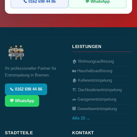
📞 0162 698 44 86
💬 WhatsApp
LEISTUNGEN
🏠 Wohnungsauflösung
Ihr professioneller Partner für
🏡 Haushaltsauflösung
Entrümpelung in Bremen.
🏚️ Kellerentrümpelung
📞 0162 698 44 86
🏗️ Dachbodenentrümpelung
🚗 Garagenentrümpelung
💬 WhatsApp
🏢 Gewerbeentrümpelung
Alle 15 →
STADTTEILE
KONTAKT