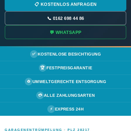
📋 KOSTENLOS ANFRAGEN
📞 0162 698 44 86
💬 WHATSAPP
✅
KOSTENLOSE BESICHTIGUNG
🏆
FESTPREISGARANTIE
♻️
UMWELTGERECHTE ENTSORGUNG
💳
ALLE ZAHLUNGSARTEN
⚡
EXPRESS 24H
GARAGENENTRÜMPELUNG · PLZ 28217