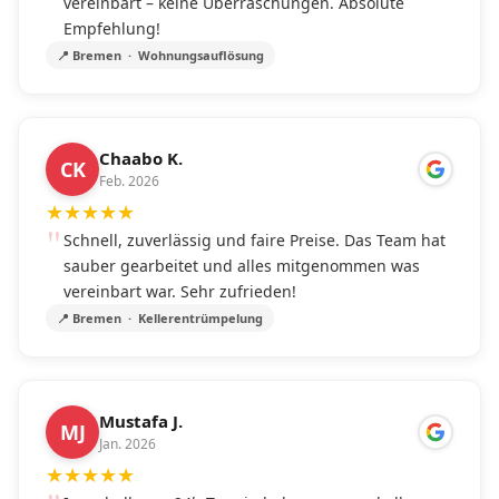
vereinbart – keine Überraschungen. Absolute
Empfehlung!
📍 Bremen · Wohnungsauflösung
Chaabo K.
CK
Feb. 2026
★
★
★
★
★
Schnell, zuverlässig und faire Preise. Das Team hat
sauber gearbeitet und alles mitgenommen was
vereinbart war. Sehr zufrieden!
📍 Bremen · Kellerentrümpelung
Mustafa J.
MJ
Jan. 2026
★
★
★
★
★