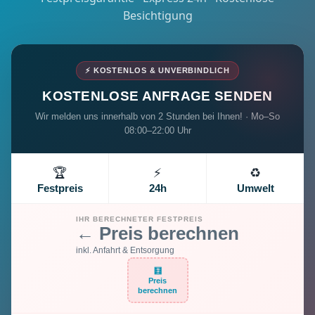
Besichtigung
⚡ KOSTENLOS & UNVERBINDLICH
KOSTENLOSE ANFRAGE SENDEN
Wir melden uns innerhalb von 2 Stunden bei Ihnen! · Mo–So
08:00–22:00 Uhr
🏆
⚡
♻️
Festpreis
24h
Umwelt
IHR BERECHNETER FESTPREIS
← Preis berechnen
inkl. Anfahrt & Entsorgung
🧮
Preis
berechnen