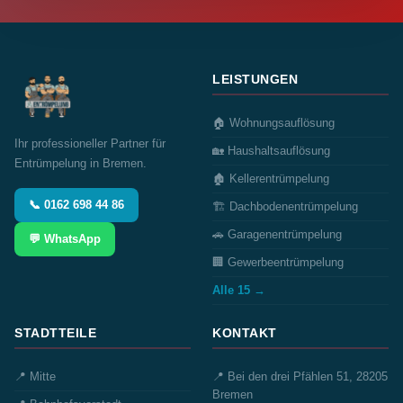
LEISTUNGEN
🏠 Wohnungsauflösung
Ihr professioneller Partner für
🏡 Haushaltsauflösung
Entrümpelung in Bremen.
🏚️ Kellerentrümpelung
📞 0162 698 44 86
🏗️ Dachbodenentrümpelung
🚗 Garagenentrümpelung
💬 WhatsApp
🏢 Gewerbeentrümpelung
Alle 15 →
STADTTEILE
KONTAKT
📍 Mitte
📍 Bei den drei Pfählen 51, 28205
Bremen