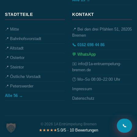
STADTTEILE
KONTAKT
📍 Mitte
📍 Bei den drei Pfählen 51, 28205
Bremen
📍 Bahnhofsvorstadt
📞 0162 698 44 86
📍 Altstadt
💬 WhatsApp
📍 Ostertor
✉️ info@1a-entruempelung-
📍 Steintor
bremen.de
📍 Östliche Vorstadt
🕐 Mo–So 08:00–22:00 Uhr
📍 Peterswerder
Impressum
Alle 56 →
Datenschutz
© 2026 1A Entrümpelung Bremen
📞
★★★★★
5.0/5 · 10 Bewertungen