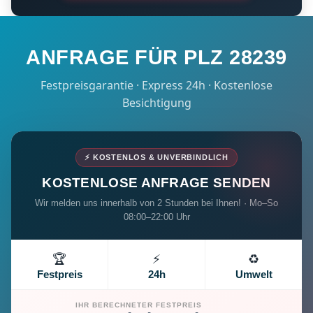
ANFRAGE FÜR PLZ 28239
Festpreisgarantie · Express 24h · Kostenlose
Besichtigung
⚡ KOSTENLOS & UNVERBINDLICH
KOSTENLOSE ANFRAGE SENDEN
Wir melden uns innerhalb von 2 Stunden bei Ihnen! · Mo–So
08:00–22:00 Uhr
🏆
⚡
♻️
Festpreis
24h
Umwelt
IHR BERECHNETER FESTPREIS