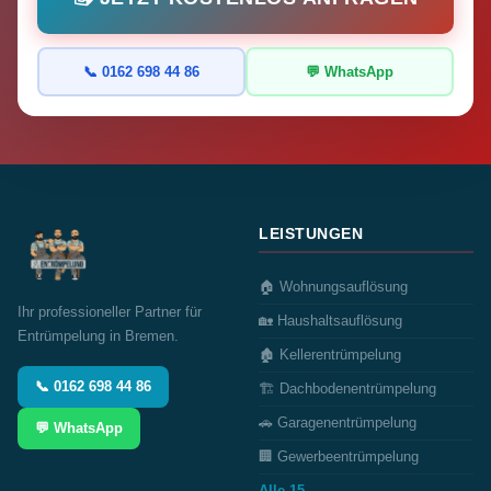
📞 0162 698 44 86
💬 WhatsApp
LEISTUNGEN
🏠 Wohnungsauflösung
Ihr professioneller Partner für
🏡 Haushaltsauflösung
Entrümpelung in Bremen.
🏚️ Kellerentrümpelung
📞 0162 698 44 86
🏗️ Dachbodenentrümpelung
🚗 Garagenentrümpelung
💬 WhatsApp
🏢 Gewerbeentrümpelung
Alle 15 →