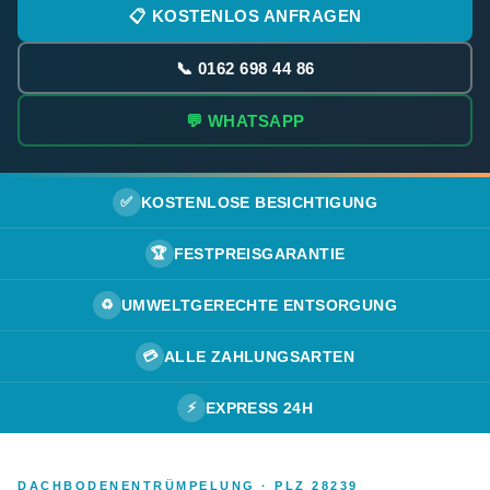
📋 KOSTENLOS ANFRAGEN
📞 0162 698 44 86
💬 WHATSAPP
✅
KOSTENLOSE BESICHTIGUNG
🏆
FESTPREISGARANTIE
♻️
UMWELTGERECHTE ENTSORGUNG
💳
ALLE ZAHLUNGSARTEN
⚡
EXPRESS 24H
DACHBODENENTRÜMPELUNG · PLZ 28239