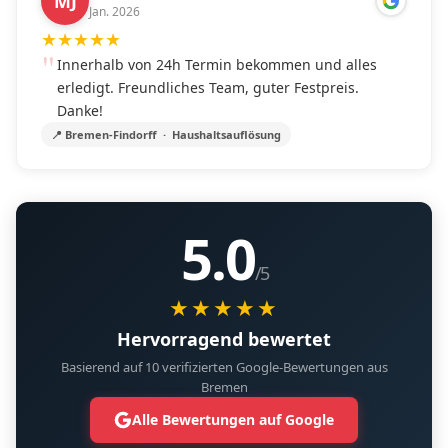
MJ
Jan. 2026
★
★
★
★
★
Innerhalb von 24h Termin bekommen und alles
erledigt. Freundliches Team, guter Festpreis.
Danke!
📍 Bremen-Findorff · Haushaltsauflösung
5.0
/5
★★★★★
Hervorragend bewertet
Basierend auf 10 verifizierten Google-Bewertungen aus
Bremen
Alle Bewertungen auf Google