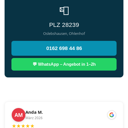
📮
PLZ 28239
Oslebshausen, Ohlenhof
0162 698 44 86
💬 WhatsApp – Angebot in 1–2h
Anda M.
AM
März 2026
★
★
★
★
★