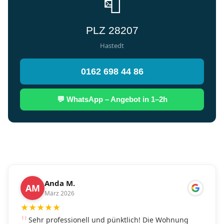
📮
PLZ 28207
Hastedt
0162 698 44 86
💬 WhatsApp – Angebot in 1–2h
Anda M.
AM
März 2026
★
★
★
★
★
Sehr professionell und pünktlich! Die Wohnung