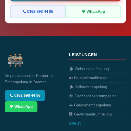
📞 0162 698 44 86
💬 WhatsApp
LEISTUNGEN
🏠 Wohnungsauflösung
Ihr professioneller Partner für
🏡 Haushaltsauflösung
Entrümpelung in Bremen.
🏚️ Kellerentrümpelung
📞 0162 698 44 86
🏗️ Dachbodenentrümpelung
🚗 Garagenentrümpelung
💬 WhatsApp
🏢 Gewerbeentrümpelung
Alle 15 →