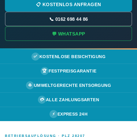
📋 KOSTENLOS ANFRAGEN
📞 0162 698 44 86
💬 WHATSAPP
✅
KOSTENLOSE BESICHTIGUNG
🏆
FESTPREISGARANTIE
♻️
UMWELTGERECHTE ENTSORGUNG
💳
ALLE ZAHLUNGSARTEN
⚡
EXPRESS 24H
BETRIEBSAUFLÖSUNG · PLZ 28207