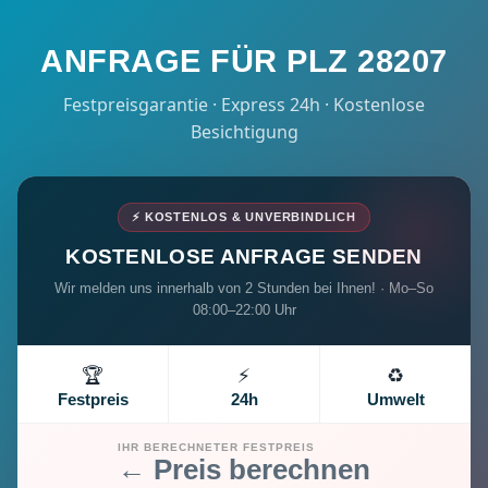
ANFRAGE FÜR PLZ 28207
Festpreisgarantie · Express 24h · Kostenlose
Besichtigung
⚡ KOSTENLOS & UNVERBINDLICH
KOSTENLOSE ANFRAGE SENDEN
Wir melden uns innerhalb von 2 Stunden bei Ihnen! · Mo–So
08:00–22:00 Uhr
🏆
⚡
♻️
Festpreis
24h
Umwelt
IHR BERECHNETER FESTPREIS
← Preis berechnen